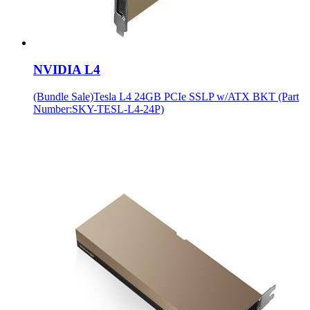
NVIDIA L4
(Bundle Sale)Tesla L4 24GB PCIe SSLP w/ATX BKT (Part
Number:SKY-TESL-L4-24P)