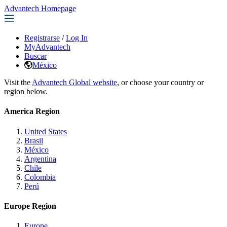
Advantech Homepage
Registrarse
/
Log In
MyAdvantech
Buscar
México
Visit the
Advantech Global website
, or choose your country or
region below.
America Region
United States
Brasil
México
Argentina
Chile
Colombia
Perú
Europe Region
Europe