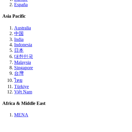
España
Asia Pacific
Australia
中国
India
Indonesia
日本
대한민국
Malaysia
Singapore
台灣
ไทย
Türkiye
Việt Nam
Africa & Middle East
MENA