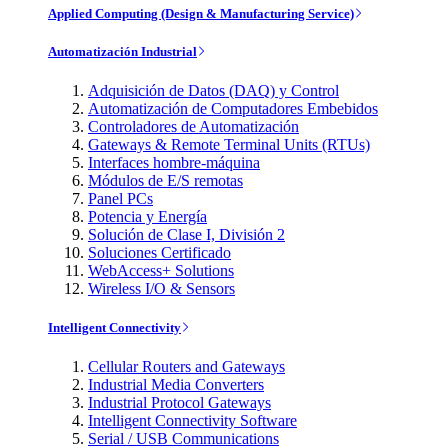
Applied Computing (Design & Manufacturing Service)
Automatización Industrial
Adquisición de Datos (DAQ) y Control
Automatización de Computadores Embebidos
Controladores de Automatización
Gateways & Remote Terminal Units (RTUs)
Interfaces hombre-máquina
Módulos de E/S remotas
Panel PCs
Potencia y Energía
Solución de Clase I, División 2
Soluciones Certificado
WebAccess+ Solutions
Wireless I/O & Sensors
Intelligent Connectivity
Cellular Routers and Gateways
Industrial Media Converters
Industrial Protocol Gateways
Intelligent Connectivity Software
Serial / USB Communications