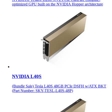
optimized GPU built on the NVIDIA Hopper architecture
NVIDIA L40S
(Bundle Sale) Tesla L40S 48GB PCIe DSFH w/ATX BKT
(Part Number: SKY-TESL-L40S-48P)