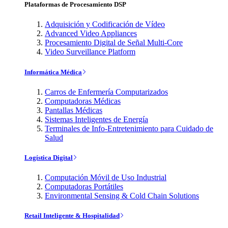
Plataformas de Procesamiento DSP
Adquisición y Codificación de Vídeo
Advanced Video Appliances
Procesamiento Digital de Señal Multi-Core
Video Surveillance Platform
Informática Médica
Carros de Enfermería Computarizados
Computadoras Médicas
Pantallas Médicas
Sistemas Inteligentes de Energía
Terminales de Info-Entretenimiento para Cuidado de
Salud
Logística Digital
Computación Móvil de Uso Industrial
Computadoras Portátiles
Environmental Sensing & Cold Chain Solutions
Retail Inteligente & Hospitalidad