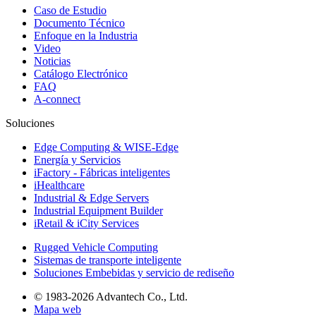
Caso de Estudio
Documento Técnico
Enfoque en la Industria
Video
Noticias
Catálogo Electrónico
FAQ
A-connect
Soluciones
Edge Computing & WISE-Edge
Energía y Servicios
iFactory - Fábricas inteligentes
iHealthcare
Industrial & Edge Servers
Industrial Equipment Builder
iRetail & iCity Services
Rugged Vehicle Computing
Sistemas de transporte inteligente
Soluciones Embebidas y servicio de rediseño
© 1983-2026 Advantech Co., Ltd.
Mapa web