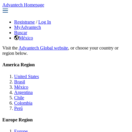
Advantech Homepage
Registrarse
/
Log In
MyAdvantech
Buscar
México
Visit the
Advantech Global website
, or choose your country or
region below.
America Region
United States
Brasil
México
Argentina
Chile
Colombia
Perú
Europe Region
Europe