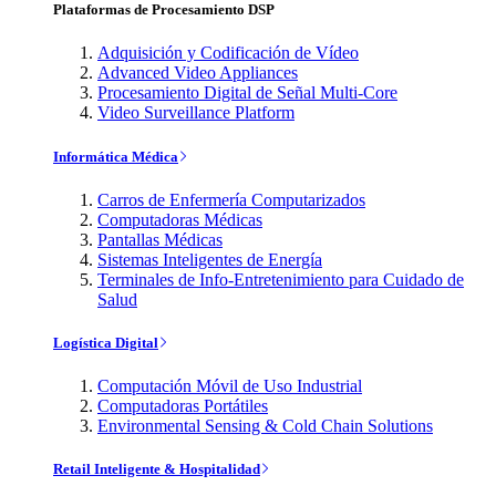
Plataformas de Procesamiento DSP
Adquisición y Codificación de Vídeo
Advanced Video Appliances
Procesamiento Digital de Señal Multi-Core
Video Surveillance Platform
Informática Médica
Carros de Enfermería Computarizados
Computadoras Médicas
Pantallas Médicas
Sistemas Inteligentes de Energía
Terminales de Info-Entretenimiento para Cuidado de
Salud
Logística Digital
Computación Móvil de Uso Industrial
Computadoras Portátiles
Environmental Sensing & Cold Chain Solutions
Retail Inteligente & Hospitalidad