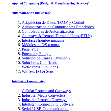
Applied Computing (Design & Manufacturing Service)
Automatización Industrial
Adquisición de Datos (DAQ) y Control
Automatización de Computadores Embebidos
Controladores de Automatización
Gateways & Remote Terminal Units (RTUs)
Interfaces hombre-máquina
Módulos de E/S remotas
Panel PCs
Potencia y Energía
Solución de Clase I, División 2
Soluciones Certificado
WebAccess+ Solutions
Wireless I/O & Sensors
Intelligent Connectivity
Cellular Routers and Gateways
Industrial Media Converters
Industrial Protocol Gateways
Intelligent Connectivity Software
Serial / USB Communications