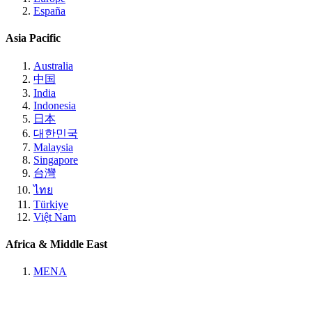
España
Asia Pacific
Australia
中国
India
Indonesia
日本
대한민국
Malaysia
Singapore
台灣
ไทย
Türkiye
Việt Nam
Africa & Middle East
MENA