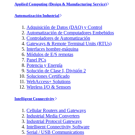
Applied Computing (Design & Manufacturing Service)
Automatización Industrial
Adquisición de Datos (DAQ) y Control
Automatización de Computadores Embebidos
Controladores de Automatización
Gateways & Remote Terminal Units (RTUs)
Interfaces hombre-máquina
Módulos de E/S remotas
Panel PCs
Potencia y Energía
Solución de Clase I, División 2
Soluciones Certificado
WebAccess+ Solutions
Wireless I/O & Sensors
Intelligent Connectivity
Cellular Routers and Gateways
Industrial Media Converters
Industrial Protocol Gateways
Intelligent Connectivity Software
Serial / USB Communications