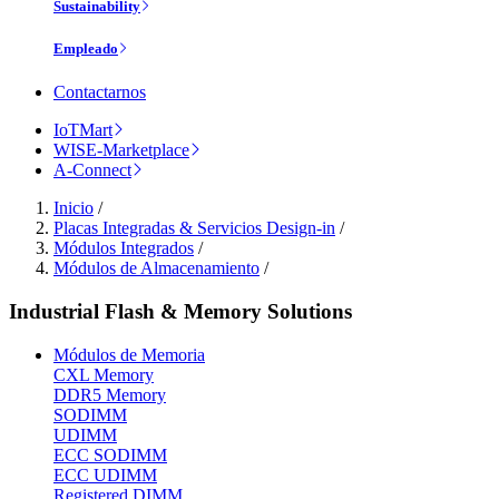
Sustainability
Empleado
Contactarnos
IoTMart
WISE-Marketplace
A-Connect
Inicio
/
Placas Integradas & Servicios Design-in
/
Módulos Integrados
/
Módulos de Almacenamiento
/
Industrial Flash & Memory Solutions
Módulos de Memoria
CXL Memory
DDR5 Memory
SODIMM
UDIMM
ECC SODIMM
ECC UDIMM
Registered DIMM