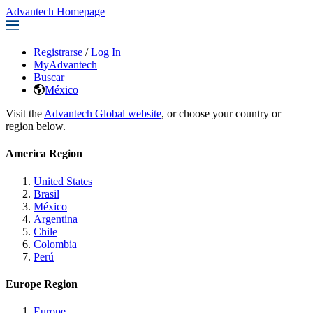
Advantech Homepage
Registrarse
/
Log In
MyAdvantech
Buscar
México
Visit the
Advantech Global website
, or choose your country or
region below.
America Region
United States
Brasil
México
Argentina
Chile
Colombia
Perú
Europe Region
Europe