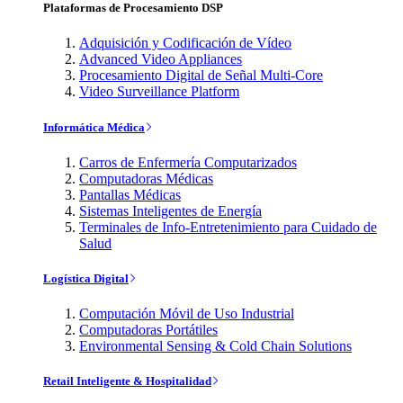
Plataformas de Procesamiento DSP
Adquisición y Codificación de Vídeo
Advanced Video Appliances
Procesamiento Digital de Señal Multi-Core
Video Surveillance Platform
Informática Médica
Carros de Enfermería Computarizados
Computadoras Médicas
Pantallas Médicas
Sistemas Inteligentes de Energía
Terminales de Info-Entretenimiento para Cuidado de
Salud
Logística Digital
Computación Móvil de Uso Industrial
Computadoras Portátiles
Environmental Sensing & Cold Chain Solutions
Retail Inteligente & Hospitalidad