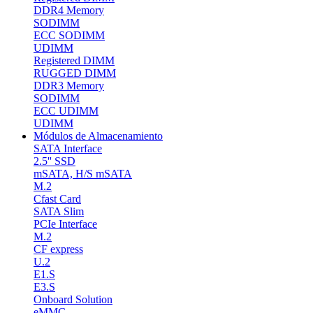
DDR4 Memory
SODIMM
ECC SODIMM
UDIMM
Registered DIMM
RUGGED DIMM
DDR3 Memory
SODIMM
ECC UDIMM
UDIMM
Módulos de Almacenamiento
SATA Interface
2.5'' SSD
mSATA, H/S mSATA
M.2
Cfast Card
SATA Slim
PCIe Interface
M.2
CF express
U.2
E1.S
E3.S
Onboard Solution
eMMC