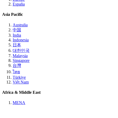
España
Asia Pacific
Australia
中国
India
Indonesia
日本
대한민국
Malaysia
Singapore
台灣
ไทย
Türkiye
Việt Nam
Africa & Middle East
MENA