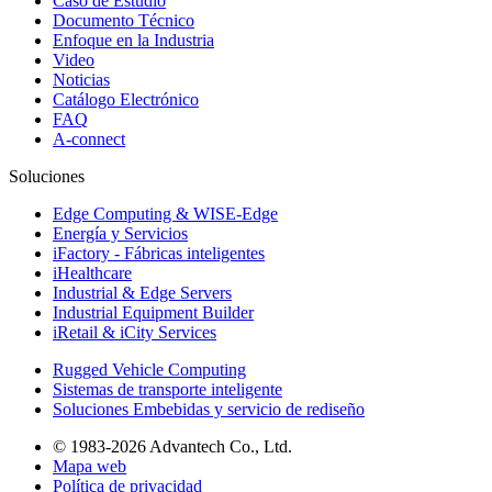
Caso de Estudio
Documento Técnico
Enfoque en la Industria
Video
Noticias
Catálogo Electrónico
FAQ
A-connect
Soluciones
Edge Computing & WISE-Edge
Energía y Servicios
iFactory - Fábricas inteligentes
iHealthcare
Industrial & Edge Servers
Industrial Equipment Builder
iRetail & iCity Services
Rugged Vehicle Computing
Sistemas de transporte inteligente
Soluciones Embebidas y servicio de rediseño
© 1983-2026 Advantech Co., Ltd.
Mapa web
Política de privacidad