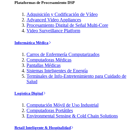
Plataformas de Procesamiento DSP
Adquisición y Codificación de Vídeo
Advanced Video Appliances
Procesamiento Digital de Señal Multi-Core
Video Surveillance Platform
Informática Médica
Carros de Enfermería Computarizados
Computadoras Médicas
Pantallas Médicas
Sistemas Inteligentes de Energía
Terminales de Info-Entretenimiento para Cuidado de
Salud
Logística Digital
Computación Móvil de Uso Industrial
Computadoras Portátiles
Environmental Sensing & Cold Chain Solutions
Retail Inteligente & Hospitalidad