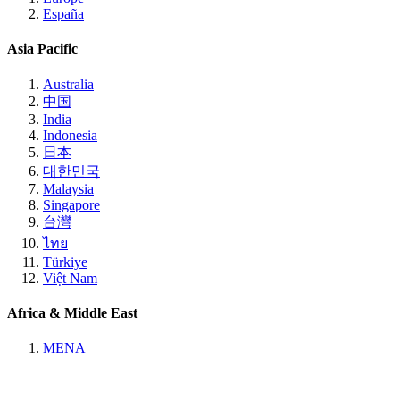
España
Asia Pacific
Australia
中国
India
Indonesia
日本
대한민국
Malaysia
Singapore
台灣
ไทย
Türkiye
Việt Nam
Africa & Middle East
MENA