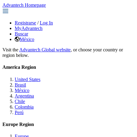
Advantech Homepage
Registrarse
/
Log In
MyAdvantech
Buscar
México
Visit the
Advantech Global website
, or choose your country or
region below.
America Region
United States
Brasil
México
Argentina
Chile
Colombia
Perú
Europe Region
Europe