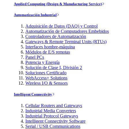
Applied Computing (Design & Manufacturing Service)
Automatización Industrial
Adquisición de Datos (DAQ) y Control
Automatización de Computadores Embebidos
Controladores de Automatización
Gateways & Remote Terminal Units (RTUs)
Interfaces hombre-máquina
Módulos de E/S remotas
Panel PCs
Potencia y Energía
Solución de Clase I, División 2
Soluciones Certificado
WebAccess+ Solutions
Wireless I/O & Sensors
Intelligent Connectivity
Cellular Routers and Gateways
Industrial Media Converters
Industrial Protocol Gateways
Intelligent Connectivity Software
Serial / USB Communications