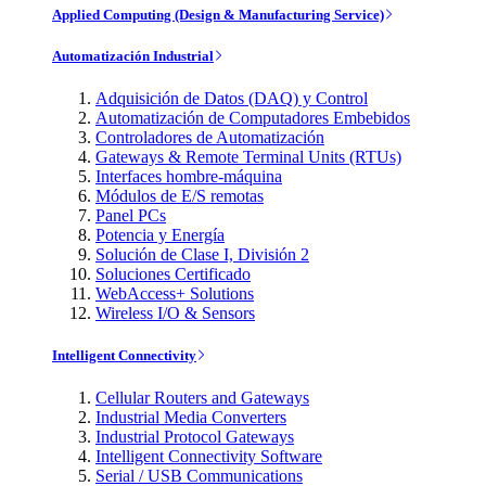
Applied Computing (Design & Manufacturing Service)
Automatización Industrial
Adquisición de Datos (DAQ) y Control
Automatización de Computadores Embebidos
Controladores de Automatización
Gateways & Remote Terminal Units (RTUs)
Interfaces hombre-máquina
Módulos de E/S remotas
Panel PCs
Potencia y Energía
Solución de Clase I, División 2
Soluciones Certificado
WebAccess+ Solutions
Wireless I/O & Sensors
Intelligent Connectivity
Cellular Routers and Gateways
Industrial Media Converters
Industrial Protocol Gateways
Intelligent Connectivity Software
Serial / USB Communications