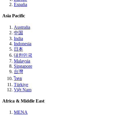
España
Asia Pacific
Australia
中国
India
Indonesia
日本
대한민국
Malaysia
Singapore
台灣
ไทย
Türkiye
Việt Nam
Africa & Middle East
MENA