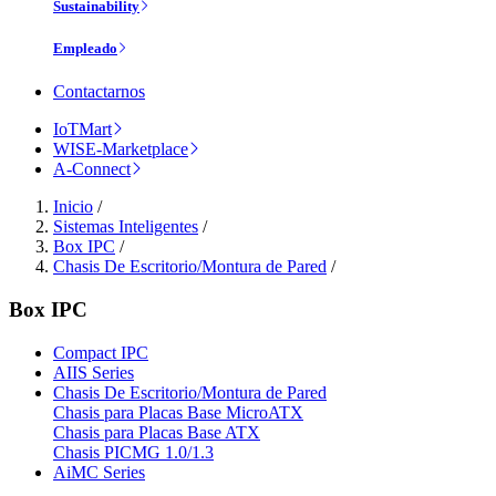
Sustainability
Empleado
Contactarnos
IoTMart
WISE-Marketplace
A-Connect
Inicio
/
Sistemas Inteligentes
/
Box IPC
/
Chasis De Escritorio/Montura de Pared
/
Box IPC
Compact IPC
AIIS Series
Chasis De Escritorio/Montura de Pared
Chasis para Placas Base MicroATX
Chasis para Placas Base ATX
Chasis PICMG 1.0/1.3
AiMC Series