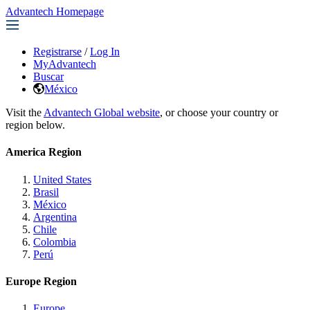
Advantech Homepage
Registrarse
/
Log In
MyAdvantech
Buscar
México
Visit the
Advantech Global website
, or choose your country or
region below.
America Region
United States
Brasil
México
Argentina
Chile
Colombia
Perú
Europe Region
Europe