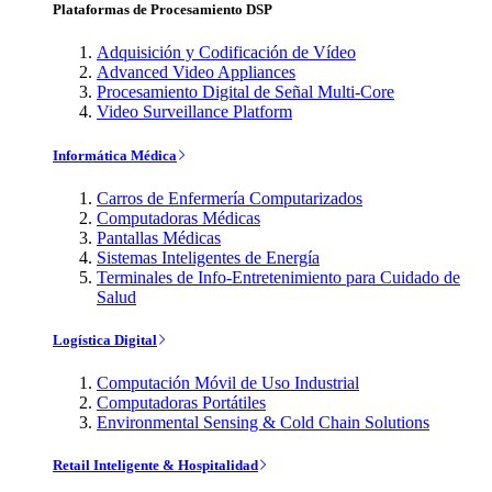
Plataformas de Procesamiento DSP
Adquisición y Codificación de Vídeo
Advanced Video Appliances
Procesamiento Digital de Señal Multi-Core
Video Surveillance Platform
Informática Médica
Carros de Enfermería Computarizados
Computadoras Médicas
Pantallas Médicas
Sistemas Inteligentes de Energía
Terminales de Info-Entretenimiento para Cuidado de
Salud
Logística Digital
Computación Móvil de Uso Industrial
Computadoras Portátiles
Environmental Sensing & Cold Chain Solutions
Retail Inteligente & Hospitalidad