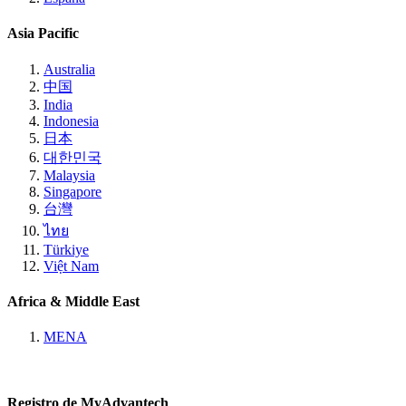
Asia Pacific
Australia
中国
India
Indonesia
日本
대한민국
Malaysia
Singapore
台灣
ไทย
Türkiye
Việt Nam
Africa & Middle East
MENA
Registro de MyAdvantech