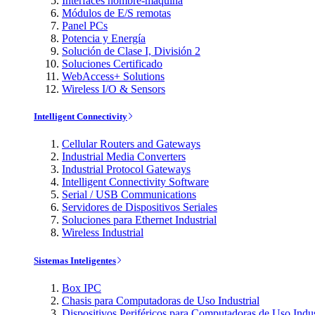
Interfaces hombre-máquina
Módulos de E/S remotas
Panel PCs
Potencia y Energía
Solución de Clase I, División 2
Soluciones Certificado
WebAccess+ Solutions
Wireless I/O & Sensors
Intelligent Connectivity
Cellular Routers and Gateways
Industrial Media Converters
Industrial Protocol Gateways
Intelligent Connectivity Software
Serial / USB Communications
Servidores de Dispositivos Seriales
Soluciones para Ethernet Industrial
Wireless Industrial
Sistemas Inteligentes
Box IPC
Chasis para Computadoras de Uso Industrial
Dispositivos Periféricos para Computadoras de Uso Indus