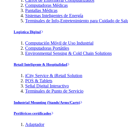
Carros de Enfermería Computarizados
Computadoras Médicas
Pantallas Médicas
Sistemas Inteligentes de Energía
Terminales de Info-Entretenimiento para Cuidado de Sal
Logística Digital
Computación Móvil de Uso Industrial
Computadoras Portátiles
Environmental Sensing & Cold Chain Solutions
Retail Inteligente & Hospitalidad
iCity Service & iRetail Solution
POS & Tablets
Señal Digital Interactivo
Terminales de Punto de Servicio
Industrial Mounting (Stands/Arms/Carts)
Periféricos certificados
Adaptador