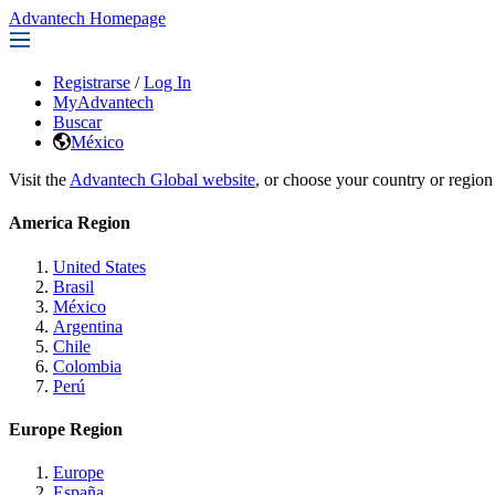
Advantech Homepage
Registrarse
/
Log In
MyAdvantech
Buscar
México
Visit the
Advantech Global website
, or choose your country or region
America Region
United States
Brasil
México
Argentina
Chile
Colombia
Perú
Europe Region
Europe
España