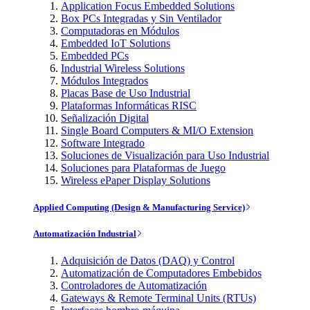
Application Focus Embedded Solutions
Box PCs Integradas y Sin Ventilador
Computadoras en Módulos
Embedded IoT Solutions
Embedded PCs
Industrial Wireless Solutions
Módulos Integrados
Placas Base de Uso Industrial
Plataformas Informáticas RISC
Señalización Digital
Single Board Computers & MI/O Extension
Software Integrado
Soluciones de Visualización para Uso Industrial
Soluciones para Plataformas de Juego
Wireless ePaper Display Solutions
Applied Computing (Design & Manufacturing Service)
Automatización Industrial
Adquisición de Datos (DAQ) y Control
Automatización de Computadores Embebidos
Controladores de Automatización
Gateways & Remote Terminal Units (RTUs)