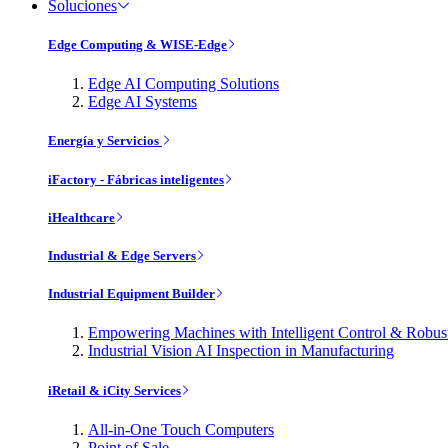
Soluciones
Edge Computing & WISE-Edge
Edge AI Computing Solutions
Edge AI Systems
Energía y Servicios
iFactory - Fábricas inteligentes
iHealthcare
Industrial & Edge Servers
Industrial Equipment Builder
Empowering Machines with Intelligent Control & Robu
Industrial Vision AI Inspection in Manufacturing
iRetail & iCity Services
All-in-One Touch Computers
Point of Sale