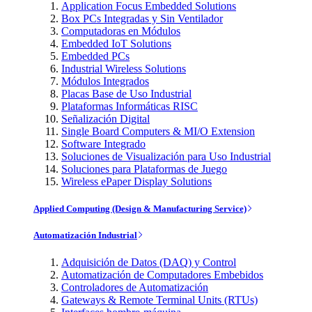
Application Focus Embedded Solutions
Box PCs Integradas y Sin Ventilador
Computadoras en Módulos
Embedded IoT Solutions
Embedded PCs
Industrial Wireless Solutions
Módulos Integrados
Placas Base de Uso Industrial
Plataformas Informáticas RISC
Señalización Digital
Single Board Computers & MI/O Extension
Software Integrado
Soluciones de Visualización para Uso Industrial
Soluciones para Plataformas de Juego
Wireless ePaper Display Solutions
Applied Computing (Design & Manufacturing Service)
Automatización Industrial
Adquisición de Datos (DAQ) y Control
Automatización de Computadores Embebidos
Controladores de Automatización
Gateways & Remote Terminal Units (RTUs)