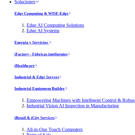
Soluciones
Edge Computing & WISE-Edge
Edge AI Computing Solutions
Edge AI Systems
Energía y Servicios
iFactory - Fábricas inteligentes
iHealthcare
Industrial & Edge Servers
Industrial Equipment Builder
Empowering Machines with Intelligent Control & Robu
Industrial Vision AI Inspection in Manufacturing
iRetail & iCity Services
All-in-One Touch Computers
Point of Sale