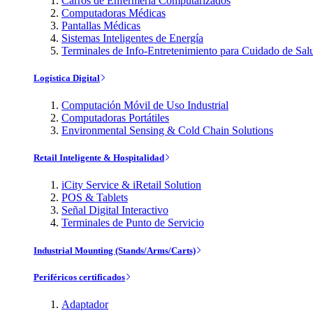
Carros de Enfermería Computarizados
Computadoras Médicas
Pantallas Médicas
Sistemas Inteligentes de Energía
Terminales de Info-Entretenimiento para Cuidado de Sal
Logística Digital
Computación Móvil de Uso Industrial
Computadoras Portátiles
Environmental Sensing & Cold Chain Solutions
Retail Inteligente & Hospitalidad
iCity Service & iRetail Solution
POS & Tablets
Señal Digital Interactivo
Terminales de Punto de Servicio
Industrial Mounting (Stands/Arms/Carts)
Periféricos certificados
Adaptador