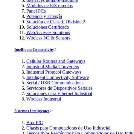
Interfaces hombre-máquina
Módulos de E/S remotas
Panel PCs
Potencia y Energía
Solución de Clase I, División 2
Soluciones Certificado
WebAccess+ Solutions
Wireless I/O & Sensors
Intelligent Connectivity
Cellular Routers and Gateways
Industrial Media Converters
Industrial Protocol Gateways
Intelligent Connectivity Software
Serial / USB Communications
Servidores de Dispositivos Seriales
Soluciones para Ethernet Industrial
Wireless Industrial
Sistemas Inteligentes
Box IPC
Chasis para Computadoras de Uso Industrial
Dispositivos Periféricos para Computadoras de Uso Indus