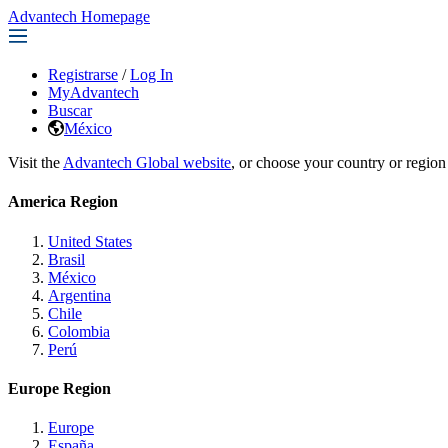
Advantech Homepage
Registrarse
/
Log In
MyAdvantech
Buscar
México
Visit the
Advantech Global website
, or choose your country or region
America Region
United States
Brasil
México
Argentina
Chile
Colombia
Perú
Europe Region
Europe
España