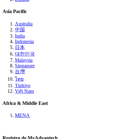
Asia Pacific
Australia
中国
India
Indonesia
日本
대한민국
Malaysia
Singapore
台灣
ไทย
Türkiye
Việt Nam
Africa & Middle East
MENA
Registro de MyAdvantech