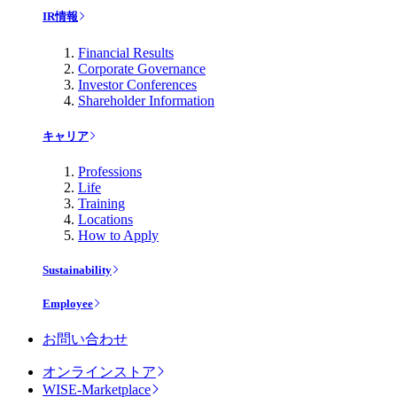
IR情報
Financial Results
Corporate Governance
Investor Conferences
Shareholder Information
キャリア
Professions
Life
Training
Locations
How to Apply
Sustainability
Employee
お問い合わせ
オンラインストア
WISE-Marketplace