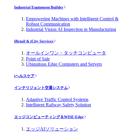
Industrial Equipment Builder
Empowering Machines with Intelligent Control &
Robust Communication
Industrial Vision AI Inspection in Manufacturing
iRetail & iCity Services
オールインワン・タッチコンピュータ
Point of Sale
Ubiquitous Edge Computers and Servers
iヘルスケア
インテリジェント交通システム
Adaptive Traffic Control Systems
Intelligent Railway Safety Solution
エッジコンピューティング＆WISE-Edge
エッジAIソリューション