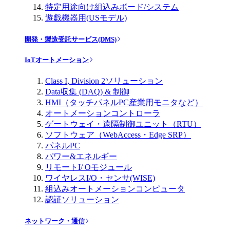
特定用途向け組込みボード/システム
遊戯機器用(USモデル)
開発・製造受託サービス(DMS)
IoTオートメーション
Class I, Division 2ソリューション
Data収集 (DAQ) & 制御
HMI（タッチパネルPC産業用モニタなど）
オートメーションコントローラ
ゲートウェイ・遠隔制御ユニット（RTU）
ソフトウェア（WebAccess・Edge SRP）
パネルPC
パワー&エネルギー
リモートI/ Oモジュール
ワイヤレスI/O・センサ(WISE)
組込みオートメーションコンピュータ
認証ソリューション
ネットワーク・通信