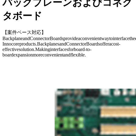
バックプレーンおよびコネク
タボード
【案件ベース対応】
BackplaneandConnectorBoardsprovideaconvenientwaytointerfacethee
Innocoreproducts.BackplanesandConnectorBoardsofferacost-
effectivesolution.Makinginterfacesforboard-to-
boardexpansionmoreconvenientandflexible.