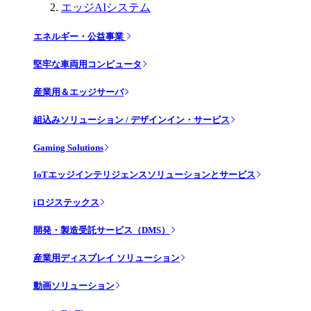
エッジAIシステム
エネルギー・公益事業
堅牢な車両用コンピュータ
産業用＆エッジサーバ
組込みソリューション / デザインイン・サービス
Gaming Solutions
IoTエッジインテリジェンスソリューションとサービス
iロジステックス
開発・製造受託サービス（DMS）
産業用ディスプレイ ソリューション
動画ソリューション