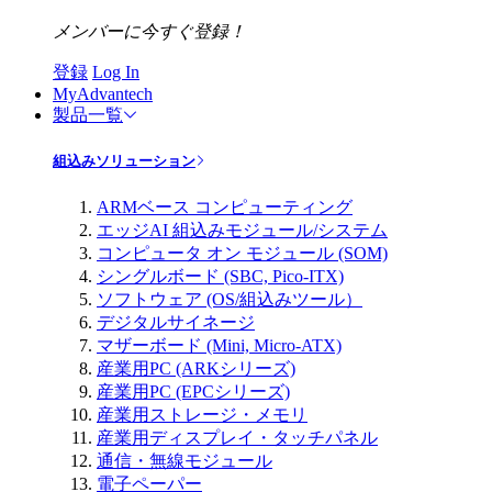
メンバーに今すぐ登録！
登録
Log In
MyAdvantech
製品一覧
組込みソリューション
ARMベース コンピューティング
エッジAI 組込みモジュール/システム
コンピュータ オン モジュール (SOM)
シングルボード (SBC, Pico-ITX)
ソフトウェア (OS/組込みツール）
デジタルサイネージ
マザーボード (Mini, Micro-ATX)
産業用PC (ARKシリーズ)
産業用PC (EPCシリーズ)
産業用ストレージ・メモリ
産業用ディスプレイ・タッチパネル
通信・無線モジュール
電子ペーパー