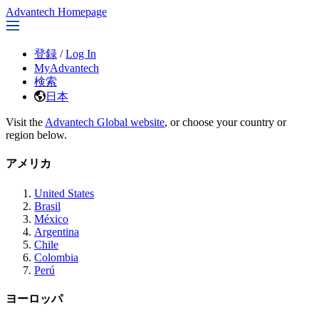
Advantech Homepage
登録
/
Log In
MyAdvantech
検索
日本
Visit the
Advantech Global website
, or choose your country or
region below.
アメリカ
United States
Brasil
México
Argentina
Chile
Colombia
Perú
ヨーロッパ