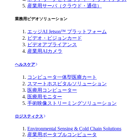
産業用サーバ（クラウド・通信）
業務用ビデオソリューション
エッジAI Jetson™ プラットフォーム
ビデオ・ビジョンカード
ビデオアプライアンス
産業用AIカメラ
ヘルスケア
コンピュータ一体型医療カート
スマートホスピタルソリューション
医療用コンピューター
医療用モニター
手術映像ストリーミングソリューション
ロジスティクス
Environmental Sensing & Cold Chain Solutions
産業用ポータブルコンピュータ