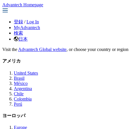
Advantech Homepage
登録
/
Log In
MyAdvantech
検索
日本
Visit the
Advantech Global website
, or choose your country or region
アメリカ
United States
Brasil
México
Argentina
Chile
Colombia
Perú
ヨーロッパ
Europe