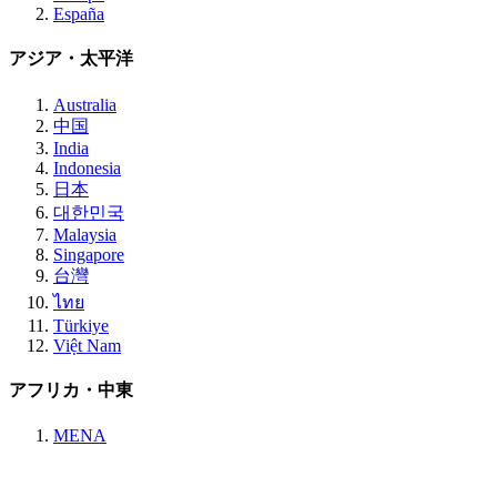
España
アジア・太平洋
Australia
中国
India
Indonesia
日本
대한민국
Malaysia
Singapore
台灣
ไทย
Türkiye
Việt Nam
アフリカ・中東
MENA