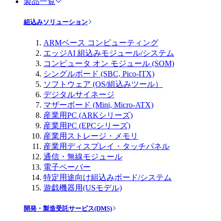
製品一覧
組込みソリューション
ARMベース コンピューティング
エッジAI 組込みモジュール/システム
コンピュータ オン モジュール (SOM)
シングルボード (SBC, Pico-ITX)
ソフトウェア (OS/組込みツール）
デジタルサイネージ
マザーボード (Mini, Micro-ATX)
産業用PC (ARKシリーズ)
産業用PC (EPCシリーズ)
産業用ストレージ・メモリ
産業用ディスプレイ・タッチパネル
通信・無線モジュール
電子ペーパー
特定用途向け組込みボード/システム
遊戯機器用(USモデル)
開発・製造受託サービス(DMS)