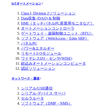
IoTオートメーション
Class I, Division 2ソリューション
Data収集 (DAQ) & 制御
HMI（タッチパネルPC産業用モニタなど）
オートメーションコントローラ
ゲートウェイ・遠隔制御ユニット（RTU）
ソフトウェア（WebAccess・Edge SRP）
パネルPC
パワー&エネルギー
リモートI/ Oモジュール
ワイヤレスI/O・センサ(WISE)
組込みオートメーションコンピュータ
認証ソリューション
ネットワーク・通信
シリアル/USB通信
シリアル·デバイス·サーバ
セルラルータ
ソフトウェア（DMP・NMS）