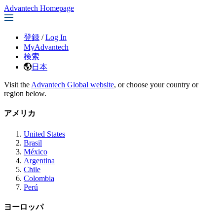
Advantech Homepage
登録
/
Log In
MyAdvantech
検索
日本
Visit the
Advantech Global website
, or choose your country or
region below.
アメリカ
United States
Brasil
México
Argentina
Chile
Colombia
Perú
ヨーロッパ