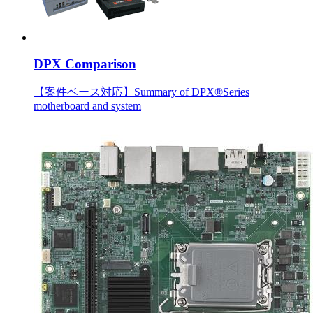
DPX Comparison
【案件ベース対応】Summary of DPX®Series
motherboard and system