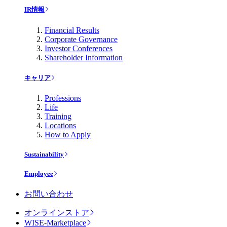
IR情報
Financial Results
Corporate Governance
Investor Conferences
Shareholder Information
キャリア
Professions
Life
Training
Locations
How to Apply
Sustainability
Employee
お問い合わせ
オンラインストア
WISE-Marketplace