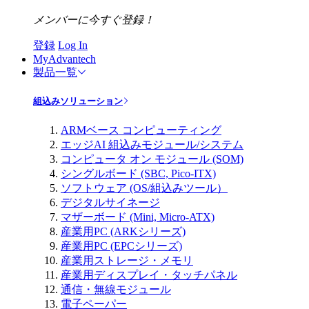
メンバーに今すぐ登録！
登録
Log In
MyAdvantech
製品一覧
組込みソリューション
ARMベース コンピューティング
エッジAI 組込みモジュール/システム
コンピュータ オン モジュール (SOM)
シングルボード (SBC, Pico-ITX)
ソフトウェア (OS/組込みツール）
デジタルサイネージ
マザーボード (Mini, Micro-ATX)
産業用PC (ARKシリーズ)
産業用PC (EPCシリーズ)
産業用ストレージ・メモリ
産業用ディスプレイ・タッチパネル
通信・無線モジュール
電子ペーパー