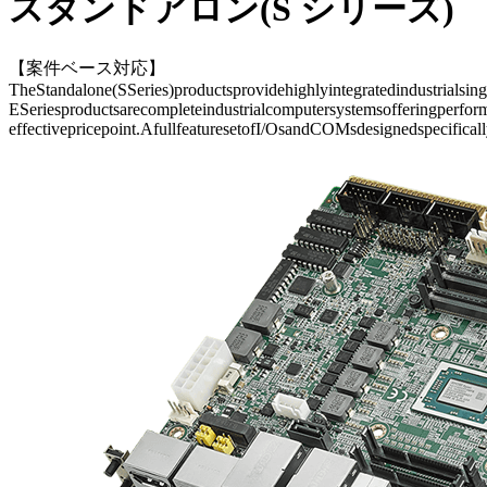
スタンドアロン(S シリーズ)
【案件ベース対応】
TheStandalone(SSeries)productsprovidehighlyintegratedindustrialsi
ESeriesproductsarecompleteindustrialcomputersystemsofferingperfor
effectivepricepoint.AfullfeaturesetofI/OsandCOMsdesignedspecifical