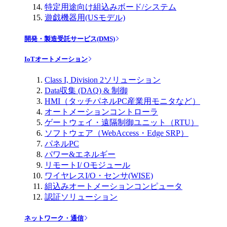
特定用途向け組込みボード/システム
遊戯機器用(USモデル)
開発・製造受託サービス(DMS)
IoTオートメーション
Class I, Division 2ソリューション
Data収集 (DAQ) & 制御
HMI（タッチパネルPC産業用モニタなど）
オートメーションコントローラ
ゲートウェイ・遠隔制御ユニット（RTU）
ソフトウェア（WebAccess・Edge SRP）
パネルPC
パワー&エネルギー
リモートI/ Oモジュール
ワイヤレスI/O・センサ(WISE)
組込みオートメーションコンピュータ
認証ソリューション
ネットワーク・通信