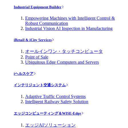
Industrial Equipment Builder
Empowering Machines with Intelligent Control &
Robust Communication
Industrial Vision AI Inspection in Manufacturing
iRetail & iCity Services
オールインワン・タッチコンピュータ
Point of Sale
Ubiquitous Edge Computers and Servers
iヘルスケア
インテリジェント交通システム
Adaptive Traffic Control Systems
Intelligent Railway Safety Solution
エッジコンピューティング＆WISE-Edge
エッジAIソリューション