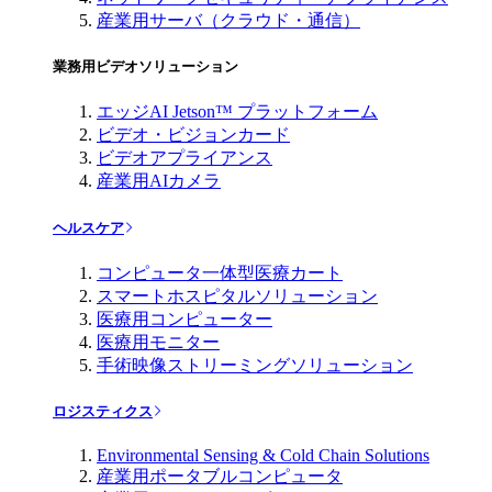
産業用サーバ（クラウド・通信）
業務用ビデオソリューション
エッジAI Jetson™ プラットフォーム
ビデオ・ビジョンカード
ビデオアプライアンス
産業用AIカメラ
ヘルスケア
コンピュータ一体型医療カート
スマートホスピタルソリューション
医療用コンピューター
医療用モニター
手術映像ストリーミングソリューション
ロジスティクス
Environmental Sensing & Cold Chain Solutions
産業用ポータブルコンピュータ