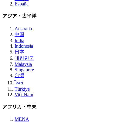
España
アジア・太平洋
Australia
中国
India
Indonesia
日本
대한민국
Malaysia
Singapore
台灣
ไทย
Türkiye
Việt Nam
アフリカ・中東
MENA