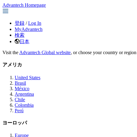
Advantech Homepage
登録
/
Log In
MyAdvantech
検索
日本
Visit the
Advantech Global website
, or choose your country or region
アメリカ
United States
Brasil
México
Argentina
Chile
Colombia
Perú
ヨーロッパ
Europe