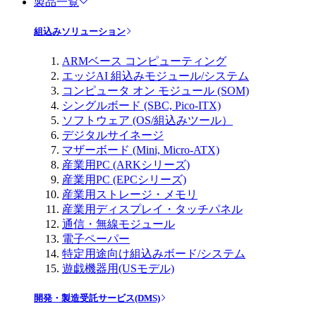
製品一覧
組込みソリューション
ARMベース コンピューティング
エッジAI 組込みモジュール/システム
コンピュータ オン モジュール (SOM)
シングルボード (SBC, Pico-ITX)
ソフトウェア (OS/組込みツール）
デジタルサイネージ
マザーボード (Mini, Micro-ATX)
産業用PC (ARKシリーズ)
産業用PC (EPCシリーズ)
産業用ストレージ・メモリ
産業用ディスプレイ・タッチパネル
通信・無線モジュール
電子ペーパー
特定用途向け組込みボード/システム
遊戯機器用(USモデル)
開発・製造受託サービス(DMS)