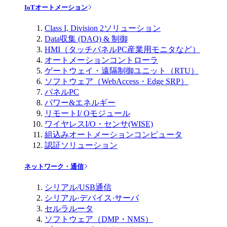
IoTオートメーション
Class I, Division 2ソリューション
Data収集 (DAQ) & 制御
HMI（タッチパネルPC産業用モニタなど）
オートメーションコントローラ
ゲートウェイ・遠隔制御ユニット（RTU）
ソフトウェア（WebAccess・Edge SRP）
パネルPC
パワー&エネルギー
リモートI/ Oモジュール
ワイヤレスI/O・センサ(WISE)
組込みオートメーションコンピュータ
認証ソリューション
ネットワーク・通信
シリアル/USB通信
シリアル·デバイス·サーバ
セルラルータ
ソフトウェア（DMP・NMS）