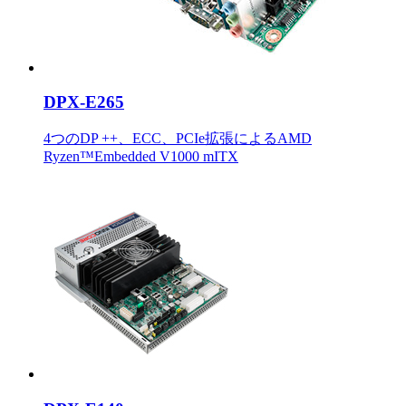
DPX-E265
4つのDP ++、ECC、PCIe拡張によるAMD
Ryzen™Embedded V1000 mITX