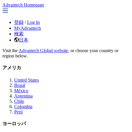
Advantech Homepage
登録
/
Log In
MyAdvantech
検索
日本
Visit the
Advantech Global website
, or choose your country or
region below.
アメリカ
United States
Brasil
México
Argentina
Chile
Colombia
Perú
ヨーロッパ