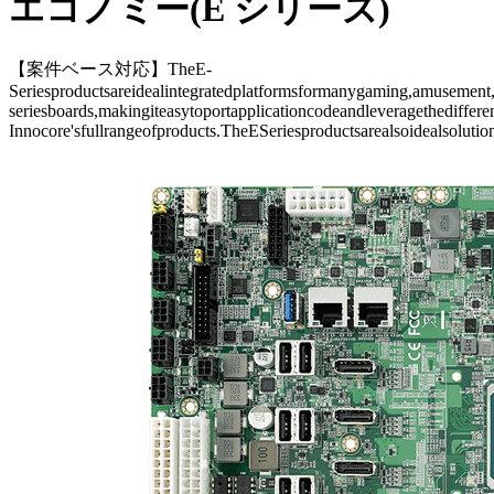
エコノミー(E シリーズ)
【案件ベース対応】TheE-
Seriesproductsareidealintegratedplatformsformanygaming,amusemen
seriesboards,makingiteasytoportapplicationcodeandleveragethediffer
Innocore'sfullrangeofproducts.TheESeriesproductsarealsoidealsolutio