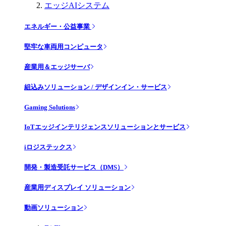
エッジAIシステム
エネルギー・公益事業
堅牢な車両用コンピュータ
産業用＆エッジサーバ
組込みソリューション / デザインイン・サービス
Gaming Solutions
IoTエッジインテリジェンスソリューションとサービス
iロジステックス
開発・製造受託サービス（DMS）
産業用ディスプレイ ソリューション
動画ソリューション