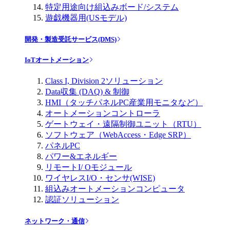
特定用途向け組込みボード/システム
遊戯機器用(USモデル)
開発・製造受託サービス(DMS)
IoTオートメーション
Class I, Division 2ソリューション
Data収集 (DAQ) & 制御
HMI（タッチパネルPC産業用モニタなど）
オートメーションコントローラ
ゲートウェイ・遠隔制御ユニット（RTU）
ソフトウェア（WebAccess・Edge SRP）
パネルPC
パワー&エネルギー
リモートI/ Oモジュール
ワイヤレスI/O・センサ(WISE)
組込みオートメーションコンピュータ
認証ソリューション
ネットワーク・通信