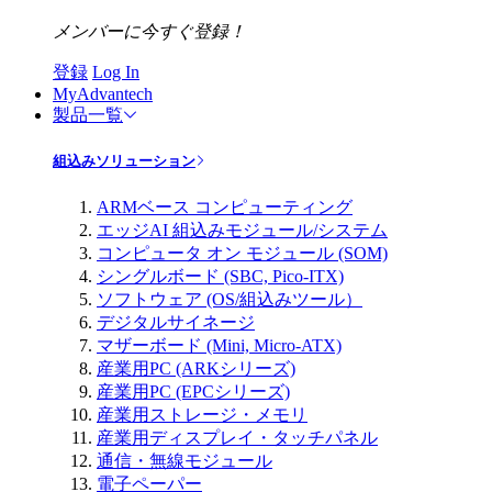
メンバーに今すぐ登録！
登録
Log In
MyAdvantech
製品一覧
組込みソリューション
ARMベース コンピューティング
エッジAI 組込みモジュール/システム
コンピュータ オン モジュール (SOM)
シングルボード (SBC, Pico-ITX)
ソフトウェア (OS/組込みツール）
デジタルサイネージ
マザーボード (Mini, Micro-ATX)
産業用PC (ARKシリーズ)
産業用PC (EPCシリーズ)
産業用ストレージ・メモリ
産業用ディスプレイ・タッチパネル
通信・無線モジュール
電子ペーパー