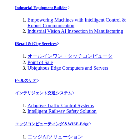
Industrial Equipment Builder
Empowering Machines with Intelligent Control &
Robust Communication
Industrial Vision AI Inspection in Manufacturing
iRetail & iCity Services
オールインワン・タッチコンピュータ
Point of Sale
Ubiquitous Edge Computers and Servers
iヘルスケア
インテリジェント交通システム
Adaptive Traffic Control Systems
Intelligent Railway Safety Solution
エッジコンピューティング＆WISE-Edge
エッジAIソリューション