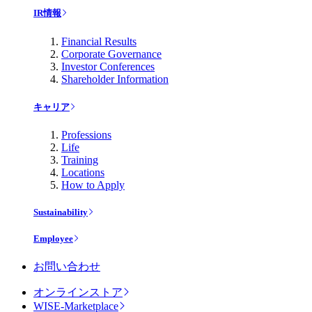
IR情報
Financial Results
Corporate Governance
Investor Conferences
Shareholder Information
キャリア
Professions
Life
Training
Locations
How to Apply
Sustainability
Employee
お問い合わせ
オンラインストア
WISE-Marketplace