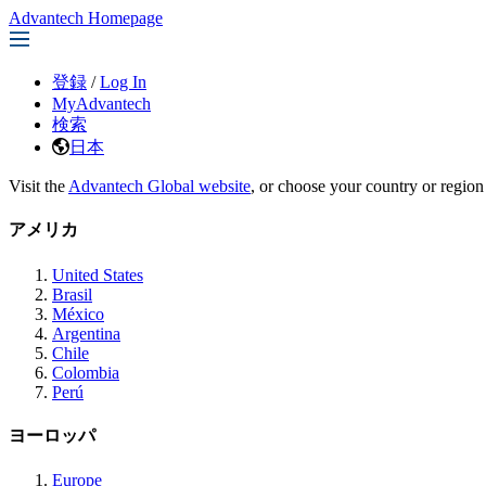
Advantech Homepage
登録
/
Log In
MyAdvantech
検索
日本
Visit the
Advantech Global website
, or choose your country or region
アメリカ
United States
Brasil
México
Argentina
Chile
Colombia
Perú
ヨーロッパ
Europe