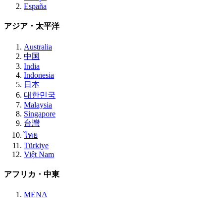
España
アジア・太平洋
Australia
中国
India
Indonesia
日本
대한민국
Malaysia
Singapore
台灣
ไทย
Türkiye
Việt Nam
アフリカ・中東
MENA