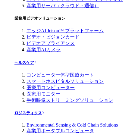
産業用サーバ（クラウド・通信）
業務用ビデオソリューション
エッジAI Jetson™ プラットフォーム
ビデオ・ビジョンカード
ビデオアプライアンス
産業用AIカメラ
ヘルスケア
コンピュータ一体型医療カート
スマートホスピタルソリューション
医療用コンピューター
医療用モニター
手術映像ストリーミングソリューション
ロジスティクス
Environmental Sensing & Cold Chain Solutions
産業用ポータブルコンピュータ