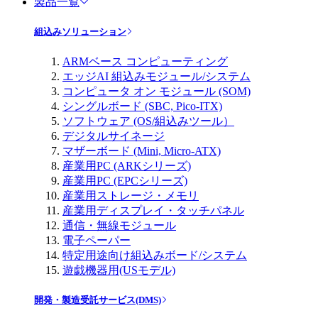
製品一覧
組込みソリューション
ARMベース コンピューティング
エッジAI 組込みモジュール/システム
コンピュータ オン モジュール (SOM)
シングルボード (SBC, Pico-ITX)
ソフトウェア (OS/組込みツール）
デジタルサイネージ
マザーボード (Mini, Micro-ATX)
産業用PC (ARKシリーズ)
産業用PC (EPCシリーズ)
産業用ストレージ・メモリ
産業用ディスプレイ・タッチパネル
通信・無線モジュール
電子ペーパー
特定用途向け組込みボード/システム
遊戯機器用(USモデル)
開発・製造受託サービス(DMS)