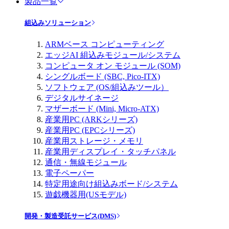
製品一覧
組込みソリューション
ARMベース コンピューティング
エッジAI 組込みモジュール/システム
コンピュータ オン モジュール (SOM)
シングルボード (SBC, Pico-ITX)
ソフトウェア (OS/組込みツール）
デジタルサイネージ
マザーボード (Mini, Micro-ATX)
産業用PC (ARKシリーズ)
産業用PC (EPCシリーズ)
産業用ストレージ・メモリ
産業用ディスプレイ・タッチパネル
通信・無線モジュール
電子ペーパー
特定用途向け組込みボード/システム
遊戯機器用(USモデル)
開発・製造受託サービス(DMS)