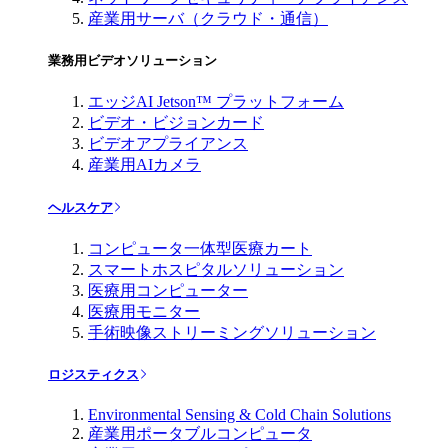
産業用サーバ（クラウド・通信）
業務用ビデオソリューション
エッジAI Jetson™ プラットフォーム
ビデオ・ビジョンカード
ビデオアプライアンス
産業用AIカメラ
ヘルスケア
コンピュータ一体型医療カート
スマートホスピタルソリューション
医療用コンピューター
医療用モニター
手術映像ストリーミングソリューション
ロジスティクス
Environmental Sensing & Cold Chain Solutions
産業用ポータブルコンピュータ