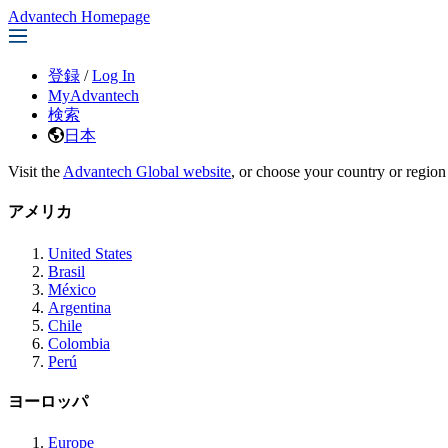
Advantech Homepage
登録
/
Log In
MyAdvantech
検索
日本
Visit the
Advantech Global website
, or choose your country or region
アメリカ
United States
Brasil
México
Argentina
Chile
Colombia
Perú
ヨーロッパ
Europe