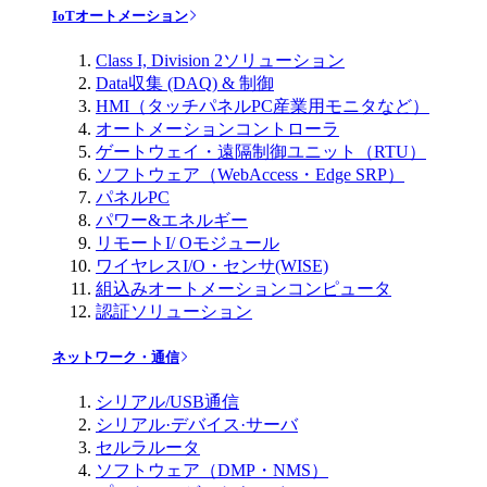
IoTオートメーション
Class I, Division 2ソリューション
Data収集 (DAQ) & 制御
HMI（タッチパネルPC産業用モニタなど）
オートメーションコントローラ
ゲートウェイ・遠隔制御ユニット（RTU）
ソフトウェア（WebAccess・Edge SRP）
パネルPC
パワー&エネルギー
リモートI/ Oモジュール
ワイヤレスI/O・センサ(WISE)
組込みオートメーションコンピュータ
認証ソリューション
ネットワーク・通信
シリアル/USB通信
シリアル·デバイス·サーバ
セルラルータ
ソフトウェア（DMP・NMS）