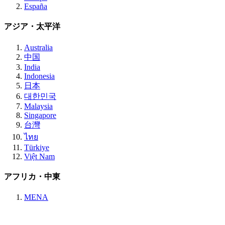
España
アジア・太平洋
Australia
中国
India
Indonesia
日本
대한민국
Malaysia
Singapore
台灣
ไทย
Türkiye
Việt Nam
アフリカ・中東
MENA