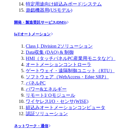
特定用途向け組込みボード/システム
遊戯機器用(USモデル)
開発・製造受託サービス(DMS)
IoTオートメーション
Class I, Division 2ソリューション
Data収集 (DAQ) & 制御
HMI（タッチパネルPC産業用モニタなど）
オートメーションコントローラ
ゲートウェイ・遠隔制御ユニット（RTU）
ソフトウェア（WebAccess・Edge SRP）
パネルPC
パワー&エネルギー
リモートI/ Oモジュール
ワイヤレスI/O・センサ(WISE)
組込みオートメーションコンピュータ
認証ソリューション
ネットワーク・通信