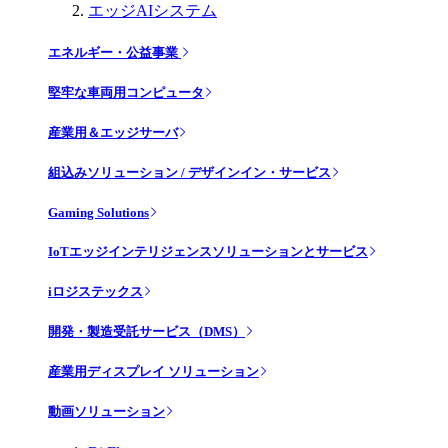
エッジAIシステム
エネルギー・公益事業
堅牢な車両用コンピュータ
産業用＆エッジサーバ
組込みソリューション / デザインイン・サービス
Gaming Solutions
IoTエッジインテリジェンスソリューションとサービス
iロジステックス
開発・製造受託サービス（DMS）
産業用ディスプレイ ソリューション
動画ソリューション