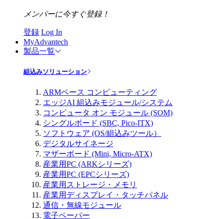
メンバーに今すぐ登録！
登録
Log In
MyAdvantech
製品一覧
組込みソリューション
ARMベース コンピューティング
エッジAI 組込みモジュール/システム
コンピュータ オン モジュール (SOM)
シングルボード (SBC, Pico-ITX)
ソフトウェア (OS/組込みツール）
デジタルサイネージ
マザーボード (Mini, Micro-ATX)
産業用PC (ARKシリーズ)
産業用PC (EPCシリーズ)
産業用ストレージ・メモリ
産業用ディスプレイ・タッチパネル
通信・無線モジュール
電子ペーパー