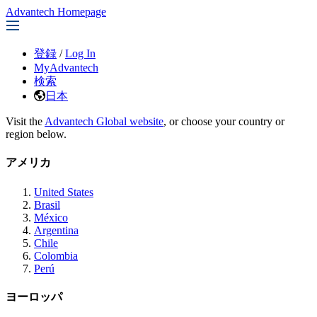
Advantech Homepage
登録
/
Log In
MyAdvantech
検索
日本
Visit the
Advantech Global website
, or choose your country or
region below.
アメリカ
United States
Brasil
México
Argentina
Chile
Colombia
Perú
ヨーロッパ