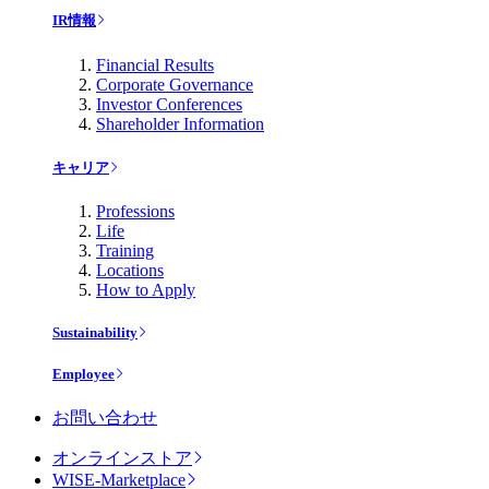
IR情報
Financial Results
Corporate Governance
Investor Conferences
Shareholder Information
キャリア
Professions
Life
Training
Locations
How to Apply
Sustainability
Employee
お問い合わせ
オンラインストア
WISE-Marketplace