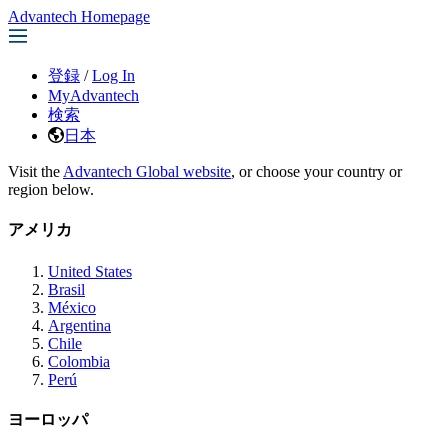
Advantech Homepage
登録
/
Log In
MyAdvantech
検索
日本
Visit the
Advantech Global website
, or choose your country or
region below.
アメリカ
United States
Brasil
México
Argentina
Chile
Colombia
Perú
ヨーロッパ