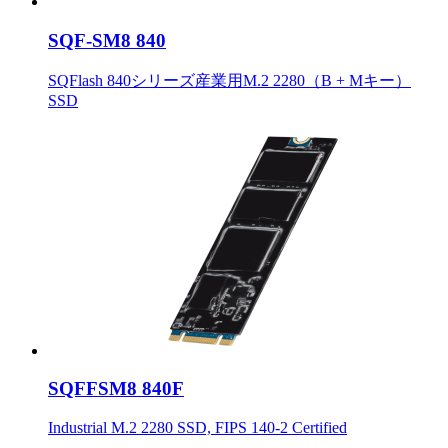
SQF-SM8 840
SQFlash 840シリーズ産業用M.2 2280（B + Mキー）
SSD
SQFFSM8 840F
Industrial M.2 2280 SSD, FIPS 140-2 Certified