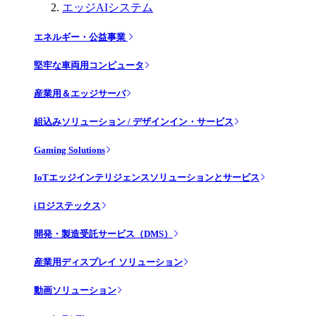
エッジAIシステム
エネルギー・公益事業
堅牢な車両用コンピュータ
産業用＆エッジサーバ
組込みソリューション / デザインイン・サービス
Gaming Solutions
IoTエッジインテリジェンスソリューションとサービス
iロジステックス
開発・製造受託サービス（DMS）
産業用ディスプレイ ソリューション
動画ソリューション