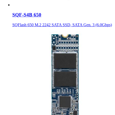
SQF-S4B 650
SQFlash 650 M.2 2242 SATA SSD, SATA Gen. 3 (6.0Gbps)