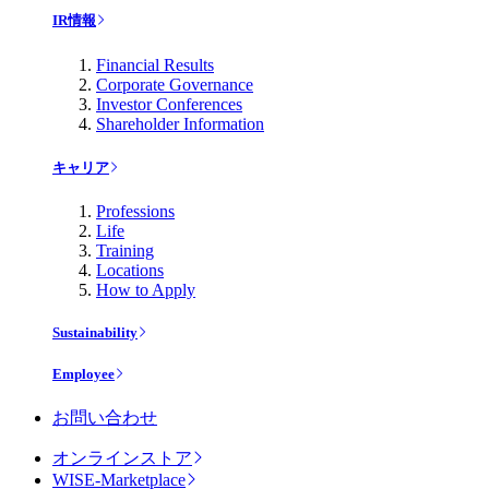
IR情報
Financial Results
Corporate Governance
Investor Conferences
Shareholder Information
キャリア
Professions
Life
Training
Locations
How to Apply
Sustainability
Employee
お問い合わせ
オンラインストア
WISE-Marketplace