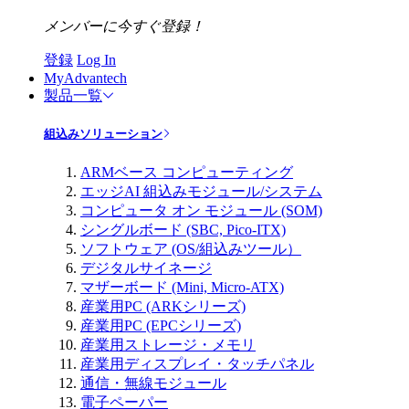
メンバーに今すぐ登録！
登録
Log In
MyAdvantech
製品一覧
組込みソリューション
ARMベース コンピューティング
エッジAI 組込みモジュール/システム
コンピュータ オン モジュール (SOM)
シングルボード (SBC, Pico-ITX)
ソフトウェア (OS/組込みツール）
デジタルサイネージ
マザーボード (Mini, Micro-ATX)
産業用PC (ARKシリーズ)
産業用PC (EPCシリーズ)
産業用ストレージ・メモリ
産業用ディスプレイ・タッチパネル
通信・無線モジュール
電子ペーパー