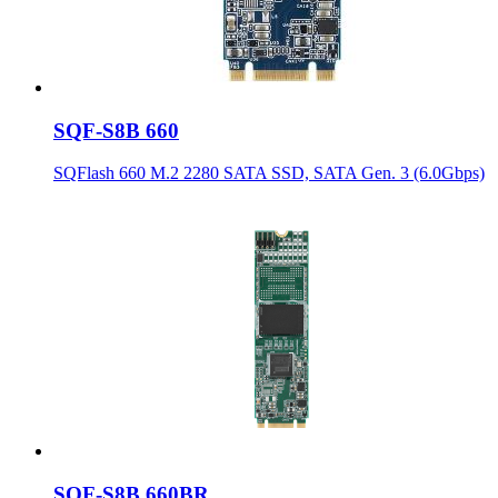
SQF-S8B 660
SQFlash 660 M.2 2280 SATA SSD, SATA Gen. 3 (6.0Gbps)
SQF-S8B 660BR