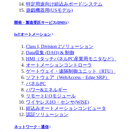
特定用途向け組込みボード/システム
遊戯機器用(USモデル)
開発・製造受託サービス(DMS)
IoTオートメーション
Class I, Division 2ソリューション
Data収集 (DAQ) & 制御
HMI（タッチパネルPC産業用モニタなど）
オートメーションコントローラ
ゲートウェイ・遠隔制御ユニット（RTU）
ソフトウェア（WebAccess・Edge SRP）
パネルPC
パワー&エネルギー
リモートI/ Oモジュール
ワイヤレスI/O・センサ(WISE)
組込みオートメーションコンピュータ
認証ソリューション
ネットワーク・通信