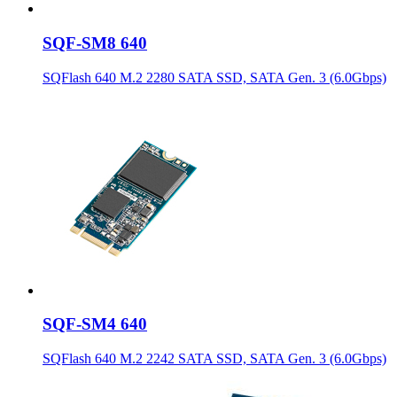
SQF-SM8 640
SQFlash 640 M.2 2280 SATA SSD, SATA Gen. 3 (6.0Gbps)
SQF-SM4 640
SQFlash 640 M.2 2242 SATA SSD, SATA Gen. 3 (6.0Gbps)