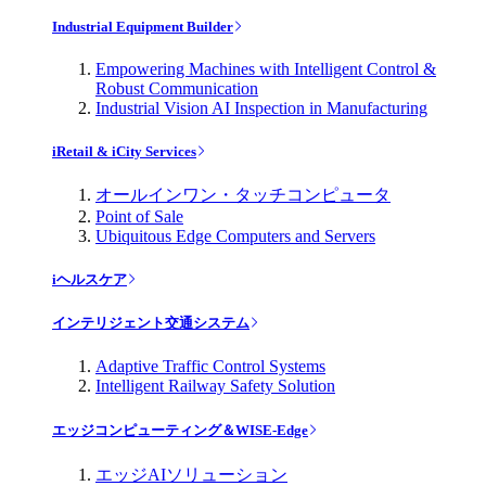
Industrial Equipment Builder
Empowering Machines with Intelligent Control &
Robust Communication
Industrial Vision AI Inspection in Manufacturing
iRetail & iCity Services
オールインワン・タッチコンピュータ
Point of Sale
Ubiquitous Edge Computers and Servers
iヘルスケア
インテリジェント交通システム
Adaptive Traffic Control Systems
Intelligent Railway Safety Solution
エッジコンピューティング＆WISE-Edge
エッジAIソリューション