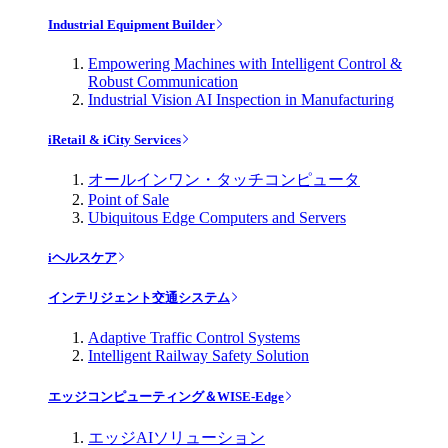
Industrial Equipment Builder
Empowering Machines with Intelligent Control &
Robust Communication
Industrial Vision AI Inspection in Manufacturing
iRetail & iCity Services
オールインワン・タッチコンピュータ
Point of Sale
Ubiquitous Edge Computers and Servers
iヘルスケア
インテリジェント交通システム
Adaptive Traffic Control Systems
Intelligent Railway Safety Solution
エッジコンピューティング＆WISE-Edge
エッジAIソリューション