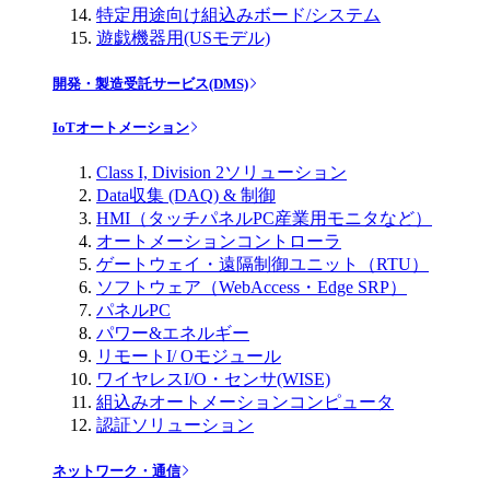
特定用途向け組込みボード/システム
遊戯機器用(USモデル)
開発・製造受託サービス(DMS)
IoTオートメーション
Class I, Division 2ソリューション
Data収集 (DAQ) & 制御
HMI（タッチパネルPC産業用モニタなど）
オートメーションコントローラ
ゲートウェイ・遠隔制御ユニット（RTU）
ソフトウェア（WebAccess・Edge SRP）
パネルPC
パワー&エネルギー
リモートI/ Oモジュール
ワイヤレスI/O・センサ(WISE)
組込みオートメーションコンピュータ
認証ソリューション
ネットワーク・通信