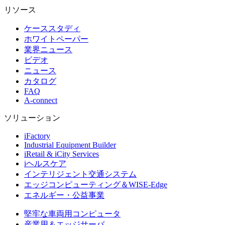
リソース
ケーススタディ
ホワイトペーパー
業界ニュース
ビデオ
ニュース
カタログ
FAQ
A-connect
ソリューション
iFactory
Industrial Equipment Builder
iRetail & iCity Services
iヘルスケア
インテリジェント交通システム
エッジコンピューティング＆WISE-Edge
エネルギー・公益事業
堅牢な車両用コンピュータ
産業用＆エッジサーバ