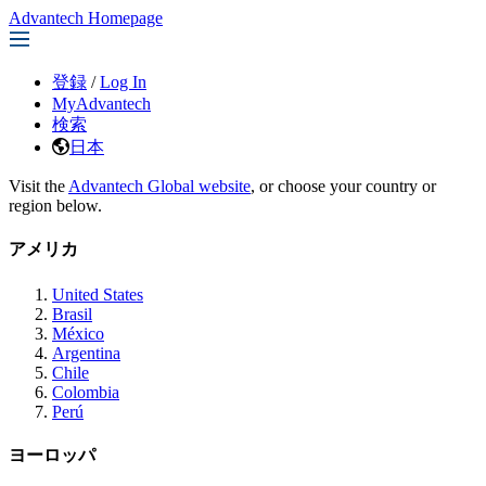
Advantech Homepage
登録
/
Log In
MyAdvantech
検索
日本
Visit the
Advantech Global website
, or choose your country or
region below.
アメリカ
United States
Brasil
México
Argentina
Chile
Colombia
Perú
ヨーロッパ