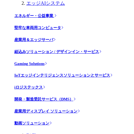
エッジAIシステム
エネルギー・公益事業
堅牢な車両用コンピュータ
産業用＆エッジサーバ
組込みソリューション / デザインイン・サービス
Gaming Solutions
IoTエッジインテリジェンスソリューションとサービス
iロジステックス
開発・製造受託サービス（DMS）
産業用ディスプレイ ソリューション
動画ソリューション