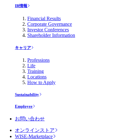
IR情報
Financial Results
Corporate Governance
Investor Conferences
Shareholder Information
キャリア
Professions
Life
Training
Locations
How to Apply
Sustainability
Employee
お問い合わせ
オンラインストア
WISE-Marketplace