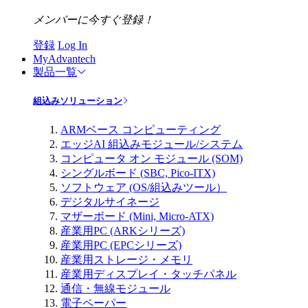
メンバーに今すぐ登録！
登録
Log In
MyAdvantech
製品一覧
組込みソリューション
ARMベース コンピューティング
エッジAI 組込みモジュール/システム
コンピュータ オン モジュール (SOM)
シングルボード (SBC, Pico-ITX)
ソフトウェア (OS/組込みツール）
デジタルサイネージ
マザーボード (Mini, Micro-ATX)
産業用PC (ARKシリーズ)
産業用PC (EPCシリーズ)
産業用ストレージ・メモリ
産業用ディスプレイ・タッチパネル
通信・無線モジュール
電子ペーパー