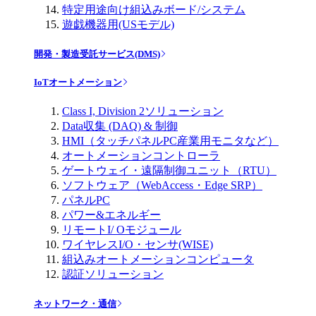
特定用途向け組込みボード/システム
遊戯機器用(USモデル)
開発・製造受託サービス(DMS)
IoTオートメーション
Class I, Division 2ソリューション
Data収集 (DAQ) & 制御
HMI（タッチパネルPC産業用モニタなど）
オートメーションコントローラ
ゲートウェイ・遠隔制御ユニット（RTU）
ソフトウェア（WebAccess・Edge SRP）
パネルPC
パワー&エネルギー
リモートI/ Oモジュール
ワイヤレスI/O・センサ(WISE)
組込みオートメーションコンピュータ
認証ソリューション
ネットワーク・通信