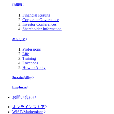
IR情報
Financial Results
Corporate Governance
Investor Conferences
Shareholder Information
キャリア
Professions
Life
Training
Locations
How to Apply
Sustainability
Employee
お問い合わせ
オンラインストア
WISE-Marketplace