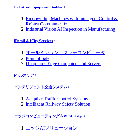
Industrial Equipment Builder
Empowering Machines with Intelligent Control &
Robust Communication
Industrial Vision AI Inspection in Manufacturing
iRetail & iCity Services
オールインワン・タッチコンピュータ
Point of Sale
Ubiquitous Edge Computers and Servers
iヘルスケア
インテリジェント交通システム
Adaptive Traffic Control Systems
Intelligent Railway Safety Solution
エッジコンピューティング＆WISE-Edge
エッジAIソリューション