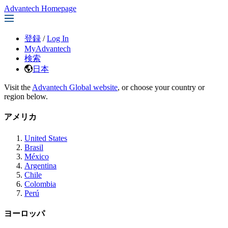
Advantech Homepage
登録
/
Log In
MyAdvantech
検索
日本
Visit the
Advantech Global website
, or choose your country or
region below.
アメリカ
United States
Brasil
México
Argentina
Chile
Colombia
Perú
ヨーロッパ