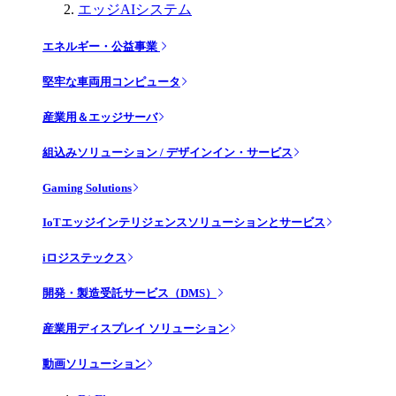
エッジAIシステム
エネルギー・公益事業
堅牢な車両用コンピュータ
産業用＆エッジサーバ
組込みソリューション / デザインイン・サービス
Gaming Solutions
IoTエッジインテリジェンスソリューションとサービス
iロジステックス
開発・製造受託サービス（DMS）
産業用ディスプレイ ソリューション
動画ソリューション