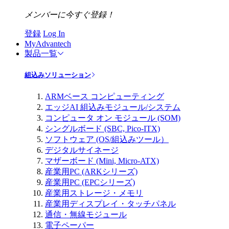
メンバーに今すぐ登録！
登録
Log In
MyAdvantech
製品一覧
組込みソリューション
ARMベース コンピューティング
エッジAI 組込みモジュール/システム
コンピュータ オン モジュール (SOM)
シングルボード (SBC, Pico-ITX)
ソフトウェア (OS/組込みツール）
デジタルサイネージ
マザーボード (Mini, Micro-ATX)
産業用PC (ARKシリーズ)
産業用PC (EPCシリーズ)
産業用ストレージ・メモリ
産業用ディスプレイ・タッチパネル
通信・無線モジュール
電子ペーパー