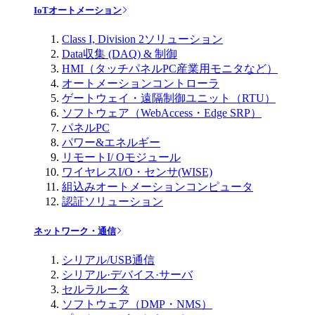
IoTオートメーション
Class I, Division 2ソリューション
Data収集 (DAQ) & 制御
HMI（タッチパネルPC産業用モニタなど）
オートメーションコントローラ
ゲートウェイ・遠隔制御ユニット（RTU）
ソフトウェア（WebAccess・Edge SRP）
パネルPC
パワー&エネルギー
リモートI/ Oモジュール
ワイヤレスI/O・センサ(WISE)
組込みオートメーションコンピュータ
認証ソリューション
ネットワーク・通信
シリアル/USB通信
シリアル·デバイス·サーバ
セルラルータ
ソフトウェア（DMP・NMS）