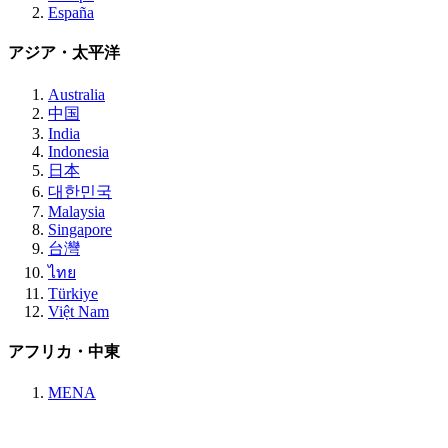
España
アジア・太平洋
Australia
中国
India
Indonesia
日本
대한민국
Malaysia
Singapore
台灣
ไทย
Türkiye
Việt Nam
アフリカ・中東
MENA