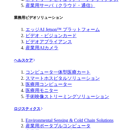
産業用サーバ（クラウド・通信）
業務用ビデオソリューション
エッジAI Jetson™ プラットフォーム
ビデオ・ビジョンカード
ビデオアプライアンス
産業用AIカメラ
ヘルスケア
コンピュータ一体型医療カート
スマートホスピタルソリューション
医療用コンピューター
医療用モニター
手術映像ストリーミングソリューション
ロジスティクス
Environmental Sensing & Cold Chain Solutions
産業用ポータブルコンピュータ