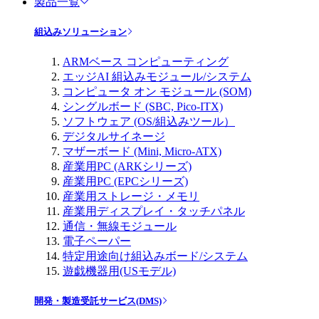
製品一覧
組込みソリューション
ARMベース コンピューティング
エッジAI 組込みモジュール/システム
コンピュータ オン モジュール (SOM)
シングルボード (SBC, Pico-ITX)
ソフトウェア (OS/組込みツール）
デジタルサイネージ
マザーボード (Mini, Micro-ATX)
産業用PC (ARKシリーズ)
産業用PC (EPCシリーズ)
産業用ストレージ・メモリ
産業用ディスプレイ・タッチパネル
通信・無線モジュール
電子ペーパー
特定用途向け組込みボード/システム
遊戯機器用(USモデル)
開発・製造受託サービス(DMS)