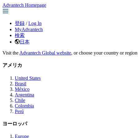
Advantech Homepage
登録
/
Log In
MyAdvantech
検索
日本
Visit the
Advantech Global website
, or choose your country or region
アメリカ
United States
Brasil
México
Argentina
Chile
Colombia
Perú
ヨーロッパ
Europe