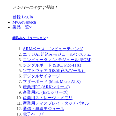
メンバーに今すぐ登録！
登録
Log In
MyAdvantech
製品一覧
組込みソリューション
ARMベース コンピューティング
エッジAI 組込みモジュール/システム
コンピュータ オン モジュール (SOM)
シングルボード (SBC, Pico-ITX)
ソフトウェア (OS/組込みツール）
デジタルサイネージ
マザーボード (Mini, Micro-ATX)
産業用PC (ARKシリーズ)
産業用PC (EPCシリーズ)
産業用ストレージ・メモリ
産業用ディスプレイ・タッチパネル
通信・無線モジュール
電子ペーパー