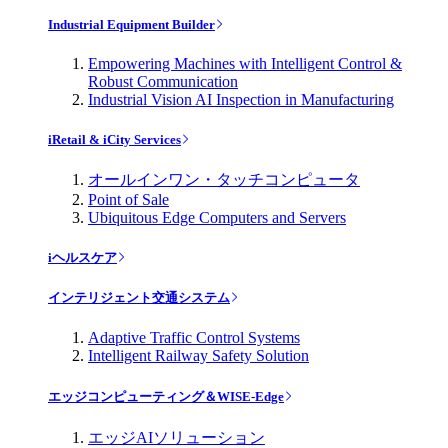
Industrial Equipment Builder
Empowering Machines with Intelligent Control &
Robust Communication
Industrial Vision AI Inspection in Manufacturing
iRetail & iCity Services
オールインワン・タッチコンピュータ
Point of Sale
Ubiquitous Edge Computers and Servers
iヘルスケア
インテリジェント交通システム
Adaptive Traffic Control Systems
Intelligent Railway Safety Solution
エッジコンピューティング＆WISE-Edge
エッジAIソリューション