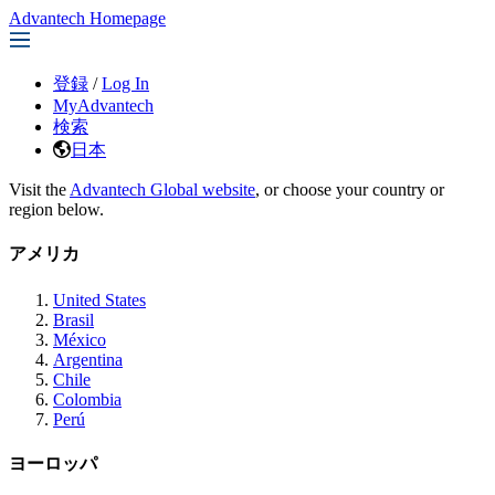
Advantech Homepage
登録
/
Log In
MyAdvantech
検索
日本
Visit the
Advantech Global website
, or choose your country or
region below.
アメリカ
United States
Brasil
México
Argentina
Chile
Colombia
Perú
ヨーロッパ