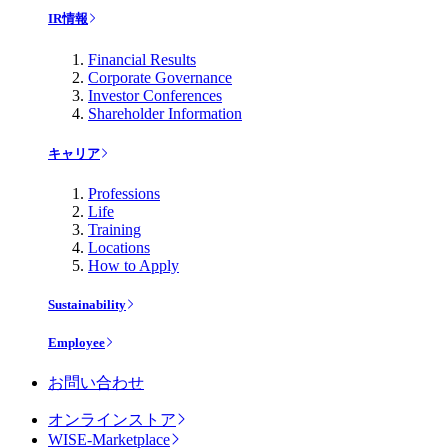
IR情報
Financial Results
Corporate Governance
Investor Conferences
Shareholder Information
キャリア
Professions
Life
Training
Locations
How to Apply
Sustainability
Employee
お問い合わせ
オンラインストア
WISE-Marketplace