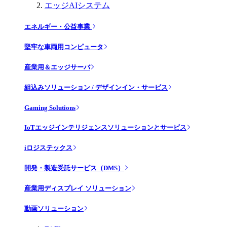
エッジAIシステム
エネルギー・公益事業
堅牢な車両用コンピュータ
産業用＆エッジサーバ
組込みソリューション / デザインイン・サービス
Gaming Solutions
IoTエッジインテリジェンスソリューションとサービス
iロジステックス
開発・製造受託サービス（DMS）
産業用ディスプレイ ソリューション
動画ソリューション