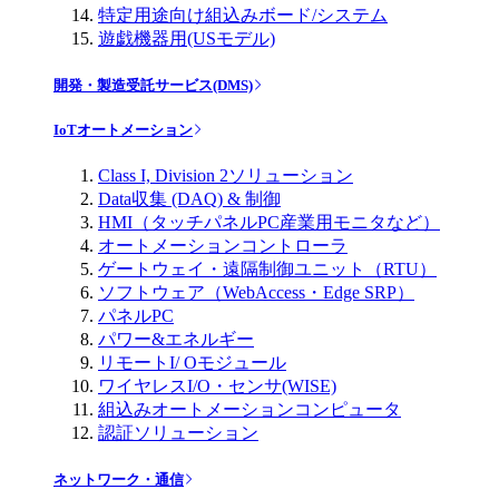
特定用途向け組込みボード/システム
遊戯機器用(USモデル)
開発・製造受託サービス(DMS)
IoTオートメーション
Class I, Division 2ソリューション
Data収集 (DAQ) & 制御
HMI（タッチパネルPC産業用モニタなど）
オートメーションコントローラ
ゲートウェイ・遠隔制御ユニット（RTU）
ソフトウェア（WebAccess・Edge SRP）
パネルPC
パワー&エネルギー
リモートI/ Oモジュール
ワイヤレスI/O・センサ(WISE)
組込みオートメーションコンピュータ
認証ソリューション
ネットワーク・通信