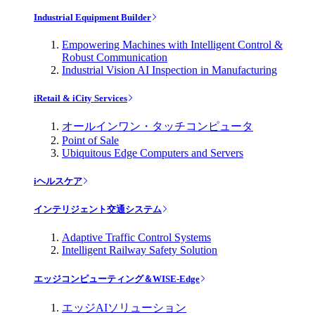
Industrial Equipment Builder
Empowering Machines with Intelligent Control &
Robust Communication
Industrial Vision AI Inspection in Manufacturing
iRetail & iCity Services
オールインワン・タッチコンピュータ
Point of Sale
Ubiquitous Edge Computers and Servers
iヘルスケア
インテリジェント交通システム
Adaptive Traffic Control Systems
Intelligent Railway Safety Solution
エッジコンピューティング＆WISE-Edge
エッジAIソリューション