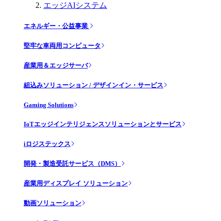
エッジAIシステム
エネルギー・公益事業
堅牢な車両用コンピュータ
産業用＆エッジサーバ
組込みソリューション / デザインイン・サービス
Gaming Solutions
IoTエッジインテリジェンスソリューションとサービス
iロジステックス
開発・製造受託サービス（DMS）
産業用ディスプレイ ソリューション
動画ソリューション