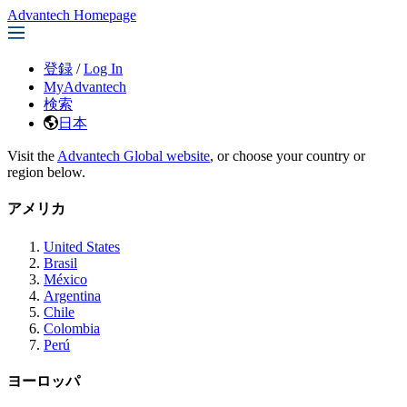
Advantech Homepage
登録
/
Log In
MyAdvantech
検索
日本
Visit the
Advantech Global website
, or choose your country or
region below.
アメリカ
United States
Brasil
México
Argentina
Chile
Colombia
Perú
ヨーロッパ