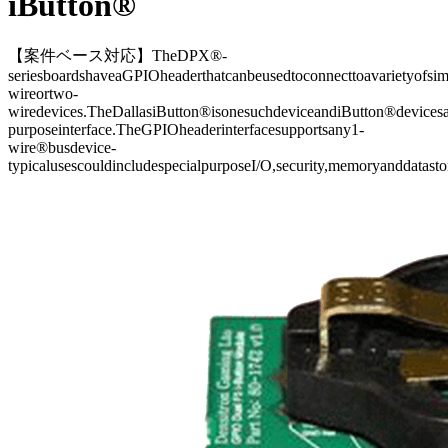
iButton®
【案件ベース対応】TheDPX®-
seriesboardshaveaGPIOheaderthatcanbeusedtoconnecttoavarietyofsim
wireortwo-
wiredevices.TheDallasiButton®isonesuchdeviceandiButton®devicesar
purposeinterface.TheGPIOheaderinterfacesupportsany1-
wire®busdevice-
typicalusescouldincludespecialpurposeI/O,security,memoryanddatasto