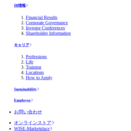
IR情報
Financial Results
Corporate Governance
Investor Conferences
Shareholder Information
キャリア
Professions
Life
Training
Locations
How to Apply
Sustainability
Employee
お問い合わせ
オンラインストア
WISE-Marketplace