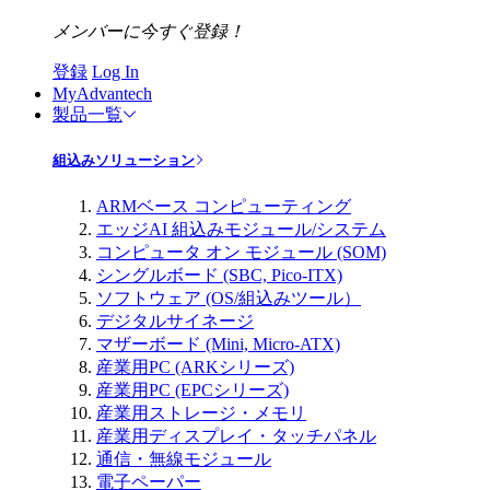
メンバーに今すぐ登録！
登録
Log In
MyAdvantech
製品一覧
組込みソリューション
ARMベース コンピューティング
エッジAI 組込みモジュール/システム
コンピュータ オン モジュール (SOM)
シングルボード (SBC, Pico-ITX)
ソフトウェア (OS/組込みツール）
デジタルサイネージ
マザーボード (Mini, Micro-ATX)
産業用PC (ARKシリーズ)
産業用PC (EPCシリーズ)
産業用ストレージ・メモリ
産業用ディスプレイ・タッチパネル
通信・無線モジュール
電子ペーパー