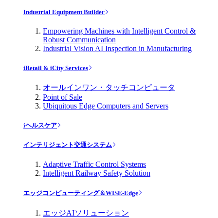
Industrial Equipment Builder
Empowering Machines with Intelligent Control &
Robust Communication
Industrial Vision AI Inspection in Manufacturing
iRetail & iCity Services
オールインワン・タッチコンピュータ
Point of Sale
Ubiquitous Edge Computers and Servers
iヘルスケア
インテリジェント交通システム
Adaptive Traffic Control Systems
Intelligent Railway Safety Solution
エッジコンピューティング＆WISE-Edge
エッジAIソリューション