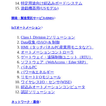
特定用途向け組込みボード/システム
遊戯機器用(USモデル)
開発・製造受託サービス(DMS)
IoTオートメーション
Class I, Division 2ソリューション
Data収集 (DAQ) & 制御
HMI（タッチパネルPC産業用モニタなど）
オートメーションコントローラ
ゲートウェイ・遠隔制御ユニット（RTU）
ソフトウェア（WebAccess・Edge SRP）
パネルPC
パワー&エネルギー
リモートI/ Oモジュール
ワイヤレスI/O・センサ(WISE)
組込みオートメーションコンピュータ
認証ソリューション
ネットワーク・通信