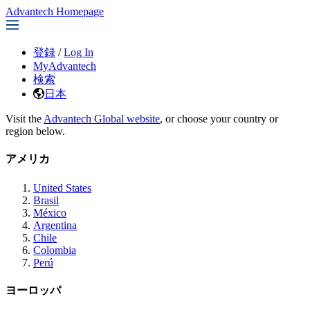
Advantech Homepage
登録
/
Log In
MyAdvantech
検索
日本
Visit the
Advantech Global website
, or choose your country or
region below.
アメリカ
United States
Brasil
México
Argentina
Chile
Colombia
Perú
ヨーロッパ