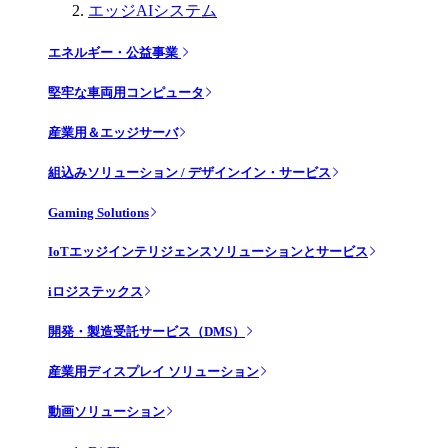
エッジAIシステム
エネルギー・公益事業
堅牢な車両用コンピュータ
産業用＆エッジサーバ
組込みソリューション / デザインイン・サービス
Gaming Solutions
IoTエッジインテリジェンスソリューションとサービス
iロジステックス
開発・製造受託サービス（DMS）
産業用ディスプレイ ソリューション
動画ソリューション