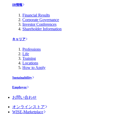
IR情報
Financial Results
Corporate Governance
Investor Conferences
Shareholder Information
キャリア
Professions
Life
Training
Locations
How to Apply
Sustainability
Employee
お問い合わせ
オンラインストア
WISE-Marketplace