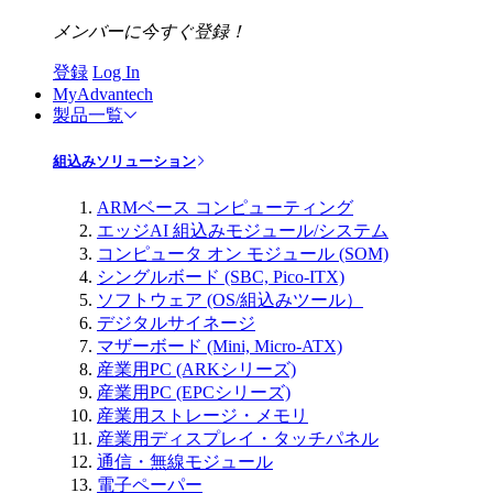
メンバーに今すぐ登録！
登録
Log In
MyAdvantech
製品一覧
組込みソリューション
ARMベース コンピューティング
エッジAI 組込みモジュール/システム
コンピュータ オン モジュール (SOM)
シングルボード (SBC, Pico-ITX)
ソフトウェア (OS/組込みツール）
デジタルサイネージ
マザーボード (Mini, Micro-ATX)
産業用PC (ARKシリーズ)
産業用PC (EPCシリーズ)
産業用ストレージ・メモリ
産業用ディスプレイ・タッチパネル
通信・無線モジュール
電子ペーパー