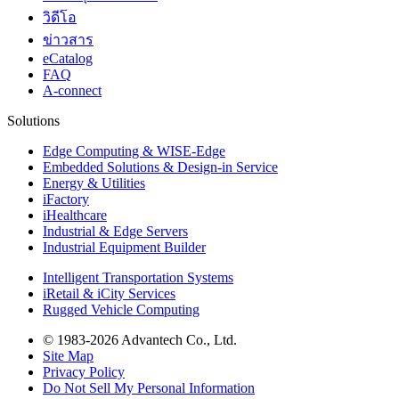
วิดีโอ
ข่าวสาร
eCatalog
FAQ
A-connect
Solutions
Edge Computing & WISE-Edge
Embedded Solutions & Design-in Service
Energy & Utilities
iFactory
iHealthcare
Industrial & Edge Servers
Industrial Equipment Builder
Intelligent Transportation Systems
iRetail & iCity Services
Rugged Vehicle Computing
© 1983-2026 Advantech Co., Ltd.
Site Map
Privacy Policy
Do Not Sell My Personal Information