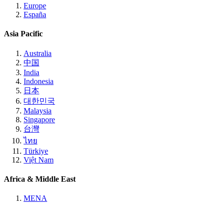
Europe
España
Asia Pacific
Australia
中国
India
Indonesia
日本
대한민국
Malaysia
Singapore
台灣
ไทย
Türkiye
Việt Nam
Africa & Middle East
MENA