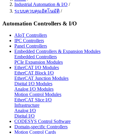
Industrial Automation & I/O
/
ระบบควบคุมอัตโนมัติ
/
Automation Controllers & I/O
AIoT Controllers
IPC Controllers
Panel Controllers
Embedded Controllers & Expansion Modules
Embedded Controllers
PCIe Expansion Modules
EtherCAT I/O Modules
EtherCAT Block I/O
EtherCAT Junction Modules
Digital I/O Modules
Analog I/O Modules
Motion Control Modules
EtherCAT Slice I/O
Infrastructure
Analog I/O
Digital I/O
CODESYS Control Software
Domain-specific Controllers
Motion Control Cards