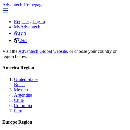
Advantech Homepage
Register
/
Log In
MyAdvantech
ค้นหา
ไทย
Visit the
Advantech Global website
, or choose your country or
region below.
America Region
United States
Brasil
México
Argentina
Chile
Colombia
Perú
Europe Region