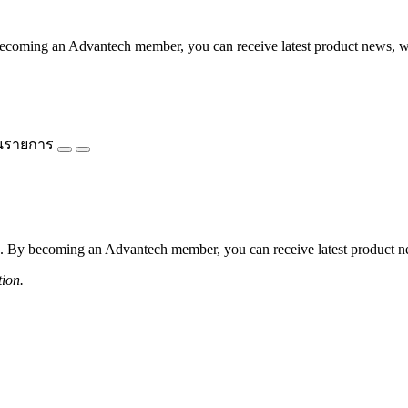
coming an Advantech member, you can receive latest product news, webi
นรายการ
 By becoming an Advantech member, you can receive latest product news
tion.