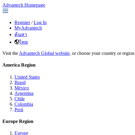
Advantech Homepage
Register
/
Log In
MyAdvantech
ค้นหา
ไทย
Visit the
Advantech Global website
, or choose your country or region
America Region
United States
Brasil
México
Argentina
Chile
Colombia
Perú
Europe Region
Europe