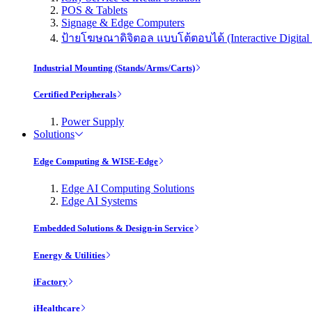
POS & Tablets
Signage & Edge Computers
ป้ายโฆษณาดิจิตอล แบบโต้ตอบได้ (Interactive Digital 
Industrial Mounting (Stands/Arms/Carts)
Certified Peripherals
Power Supply
Solutions
Edge Computing & WISE-Edge
Edge AI Computing Solutions
Edge AI Systems
Embedded Solutions & Design-in Service
Energy & Utilities
iFactory
iHealthcare