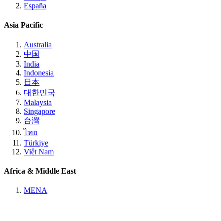
España
Asia Pacific
Australia
中国
India
Indonesia
日本
대한민국
Malaysia
Singapore
台灣
ไทย
Türkiye
Việt Nam
Africa & Middle East
MENA