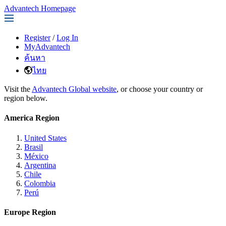
Advantech Homepage
Register
/
Log In
MyAdvantech
ค้นหา
ไทย
Visit the
Advantech Global website
, or choose your country or
region below.
America Region
United States
Brasil
México
Argentina
Chile
Colombia
Perú
Europe Region