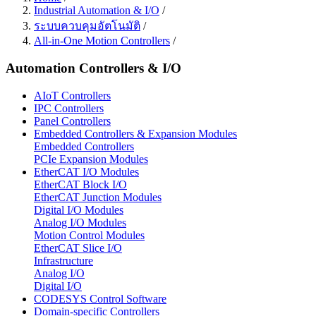
Industrial Automation & I/O
/
ระบบควบคุมอัตโนมัติ
/
All-in-One Motion Controllers
/
Automation Controllers & I/O
AIoT Controllers
IPC Controllers
Panel Controllers
Embedded Controllers & Expansion Modules
Embedded Controllers
PCIe Expansion Modules
EtherCAT I/O Modules
EtherCAT Block I/O
EtherCAT Junction Modules
Digital I/O Modules
Analog I/O Modules
Motion Control Modules
EtherCAT Slice I/O
Infrastructure
Analog I/O
Digital I/O
CODESYS Control Software
Domain-specific Controllers