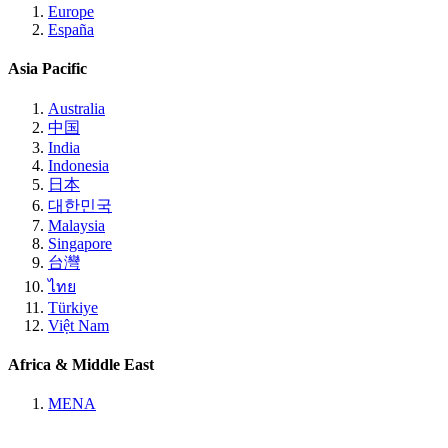
Europe
España
Asia Pacific
Australia
中国
India
Indonesia
日本
대한민국
Malaysia
Singapore
台灣
ไทย
Türkiye
Việt Nam
Africa & Middle East
MENA