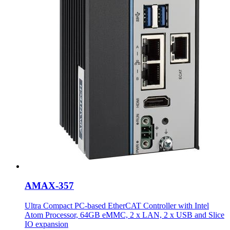
AMAX-357
Ultra Compact PC-based EtherCAT Controller with Intel
Atom Processor, 64GB eMMC, 2 x LAN, 2 x USB and Slice
IO expansion