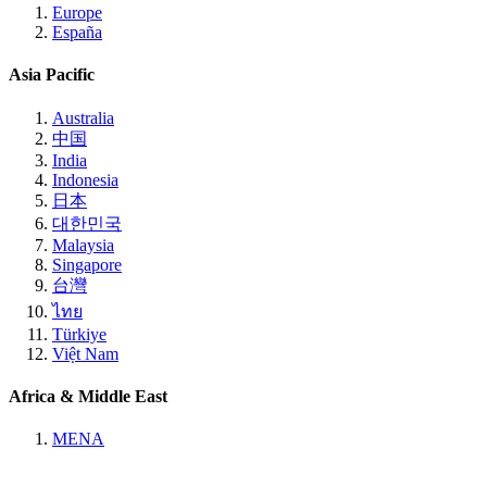
Europe
España
Asia Pacific
Australia
中国
India
Indonesia
日本
대한민국
Malaysia
Singapore
台灣
ไทย
Türkiye
Việt Nam
Africa & Middle East
MENA