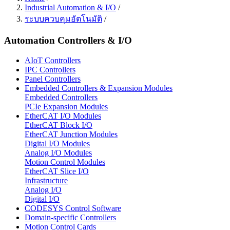
Industrial Automation & I/O
/
ระบบควบคุมอัตโนมัติ
/
Automation Controllers & I/O
AIoT Controllers
IPC Controllers
Panel Controllers
Embedded Controllers & Expansion Modules
Embedded Controllers
PCIe Expansion Modules
EtherCAT I/O Modules
EtherCAT Block I/O
EtherCAT Junction Modules
Digital I/O Modules
Analog I/O Modules
Motion Control Modules
EtherCAT Slice I/O
Infrastructure
Analog I/O
Digital I/O
CODESYS Control Software
Domain-specific Controllers
Motion Control Cards