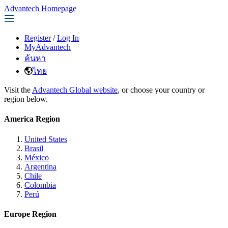
Advantech Homepage
Register
/
Log In
MyAdvantech
ค้นหา
ไทย
Visit the
Advantech Global website
, or choose your country or
region below.
America Region
United States
Brasil
México
Argentina
Chile
Colombia
Perú
Europe Region