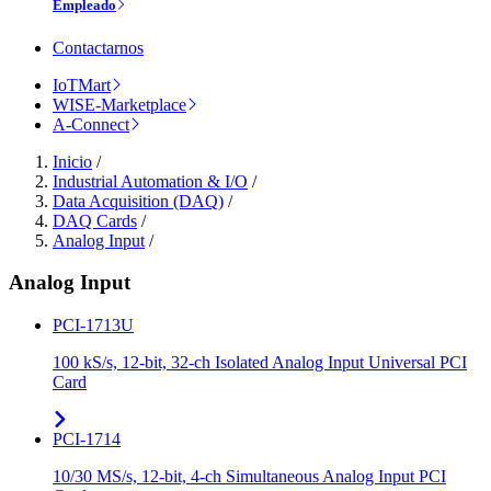
Empleado
Contactarnos
IoTMart
WISE-Marketplace
A-Connect
Inicio
/
Industrial Automation & I/O
/
Data Acquisition (DAQ)
/
DAQ Cards
/
Analog Input
/
Analog Input
PCI-1713U
100 kS/s, 12-bit, 32-ch Isolated Analog Input Universal PCI
Card
PCI-1714
10/30 MS/s, 12-bit, 4-ch Simultaneous Analog Input PCI