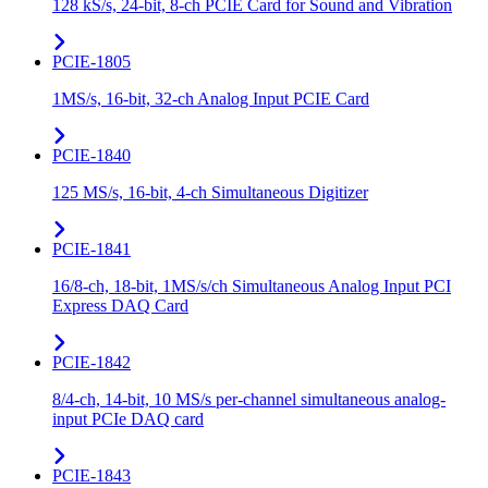
128 kS/s, 24-bit, 8-ch PCIE Card for Sound and Vibration
PCIE-1805
1MS/s, 16-bit, 32-ch Analog Input PCIE Card
PCIE-1840
125 MS/s, 16-bit, 4-ch Simultaneous Digitizer
PCIE-1841
16/8-ch, 18-bit, 1MS/s/ch Simultaneous Analog Input PCI
Express DAQ Card
PCIE-1842
8/4-ch, 14-bit, 10 MS/s per-channel simultaneous analog-
input PCIe DAQ card
PCIE-1843