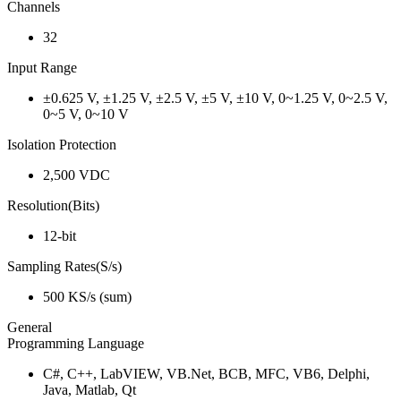
Channels
32
Input Range
±0.625 V, ±1.25 V, ±2.5 V, ±5 V, ±10 V, 0~1.25 V, 0~2.5 V,
0~5 V, 0~10 V
Isolation Protection
2,500 VDC
Resolution(Bits)
12-bit
Sampling Rates(S/s)
500 KS/s (sum)
General
Programming Language
C#, C++, LabVIEW, VB.Net, BCB, MFC, VB6, Delphi,
Java, Matlab, Qt