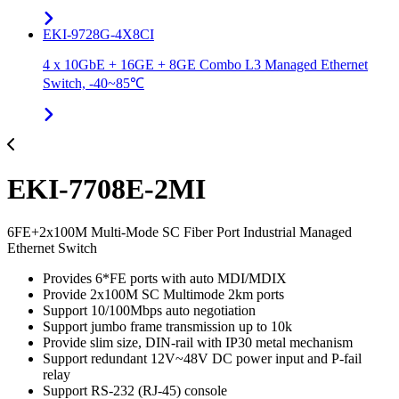
EKI-9728G-4X8CI
4 x 10GbE + 16GE + 8GE Combo L3 Managed Ethernet
Switch, -40~85℃
EKI-7708E-2MI
6FE+2x100M Multi-Mode SC Fiber Port Industrial Managed
Ethernet Switch
Provides 6*FE ports with auto MDI/MDIX
Provide 2x100M SC Multimode 2km ports
Support 10/100Mbps auto negotiation
Support jumbo frame transmission up to 10k
Provide slim size, DIN-rail with IP30 metal mechanism
Support redundant 12V~48V DC power input and P-fail
relay
Support RS-232 (RJ-45) console