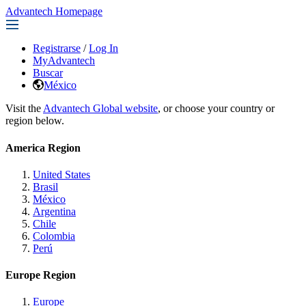
Advantech Homepage
Registrarse
/
Log In
MyAdvantech
Buscar
México
Visit the
Advantech Global website
, or choose your country or
region below.
America Region
United States
Brasil
México
Argentina
Chile
Colombia
Perú
Europe Region
Europe