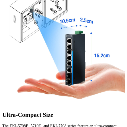
Ultra-Compact Size
The EKI-5708E, 5710E, and EKI-7708 series feature an ultra-compact