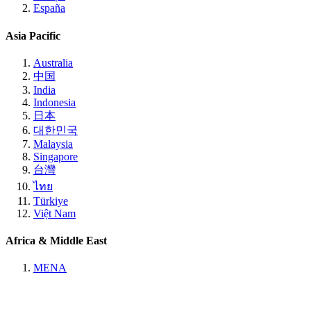
España
Asia Pacific
Australia
中国
India
Indonesia
日本
대한민국
Malaysia
Singapore
台灣
ไทย
Türkiye
Việt Nam
Africa & Middle East
MENA