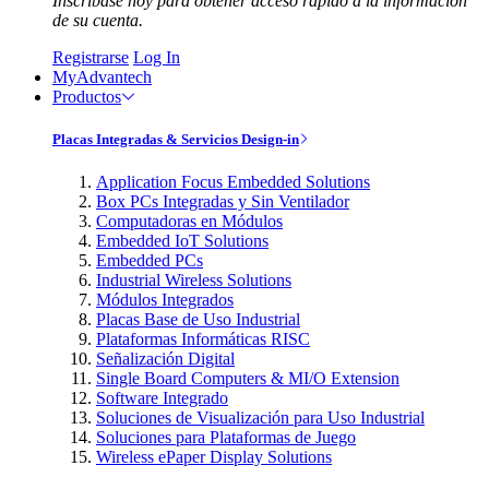
Inscríbase hoy para obtener acceso rápido a la información
de su cuenta.
Registrarse
Log In
MyAdvantech
Productos
Placas Integradas & Servicios Design-in
Application Focus Embedded Solutions
Box PCs Integradas y Sin Ventilador
Computadoras en Módulos
Embedded IoT Solutions
Embedded PCs
Industrial Wireless Solutions
Módulos Integrados
Placas Base de Uso Industrial
Plataformas Informáticas RISC
Señalización Digital
Single Board Computers & MI/O Extension
Software Integrado
Soluciones de Visualización para Uso Industrial
Soluciones para Plataformas de Juego
Wireless ePaper Display Solutions