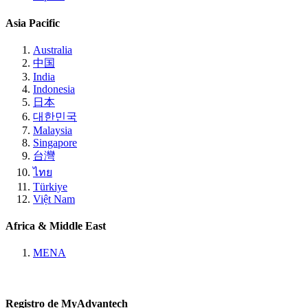
Asia Pacific
Australia
中国
India
Indonesia
日本
대한민국
Malaysia
Singapore
台灣
ไทย
Türkiye
Việt Nam
Africa & Middle East
MENA
Registro de MyAdvantech