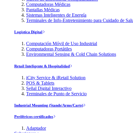
Computadoras Médicas
Pantallas Médicas
Sistemas Inteligentes de Energía
Terminales de Info-Entretenimiento para Cuidado de Sal
Logística Digital
Computación Móvil de Uso Industrial
Computadoras Portátiles
Environmental Sensing & Cold Chain Solutions
Retail Inteligente & Hospitalidad
iCity Service & iRetail Solution
POS & Tablets
Señal Digital Interactivo
Terminales de Punto de Servicio
Industrial Mounting (Stands/Arms/Carts)
Periféricos certificados
Adaptador