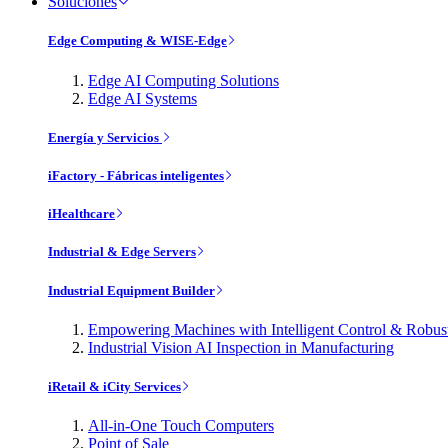
Soluciones
Edge Computing & WISE-Edge
Edge AI Computing Solutions
Edge AI Systems
Energía y Servicios
iFactory - Fábricas inteligentes
iHealthcare
Industrial & Edge Servers
Industrial Equipment Builder
Empowering Machines with Intelligent Control & Robu
Industrial Vision AI Inspection in Manufacturing
iRetail & iCity Services
All-in-One Touch Computers
Point of Sale