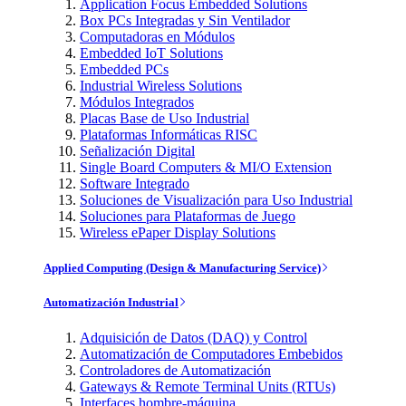
Application Focus Embedded Solutions
Box PCs Integradas y Sin Ventilador
Computadoras en Módulos
Embedded IoT Solutions
Embedded PCs
Industrial Wireless Solutions
Módulos Integrados
Placas Base de Uso Industrial
Plataformas Informáticas RISC
Señalización Digital
Single Board Computers & MI/O Extension
Software Integrado
Soluciones de Visualización para Uso Industrial
Soluciones para Plataformas de Juego
Wireless ePaper Display Solutions
Applied Computing (Design & Manufacturing Service)
Automatización Industrial
Adquisición de Datos (DAQ) y Control
Automatización de Computadores Embebidos
Controladores de Automatización
Gateways & Remote Terminal Units (RTUs)
Interfaces hombre-máquina