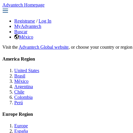
Advantech Homepage
Registrarse
/
Log In
MyAdvantech
Buscar
México
Visit the
Advantech Global website
, or choose your country or region
America Region
United States
Brasil
México
Argentina
Chile
Colombia
Perú
Europe Region
Europe
España