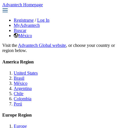
Advantech Homepage
Registrarse
/
Log In
MyAdvantech
Buscar
México
Visit the
Advantech Global website
, or choose your country or
region below.
America Region
United States
Brasil
México
Argentina
Chile
Colombia
Perú
Europe Region
Europe