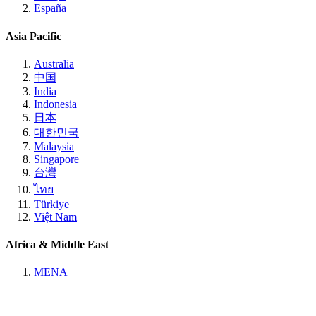
España
Asia Pacific
Australia
中国
India
Indonesia
日本
대한민국
Malaysia
Singapore
台灣
ไทย
Türkiye
Việt Nam
Africa & Middle East
MENA