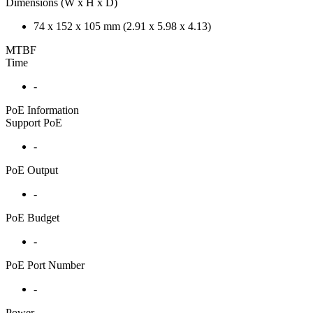
Dimensions (W x H x D)
74 x 152 x 105 mm (2.91 x 5.98 x 4.13)
MTBF
Time
-
PoE Information
Support PoE
-
PoE Output
-
PoE Budget
-
PoE Port Number
-
Power