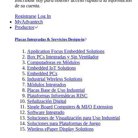
Inscríbase hoy para obtener acceso rápido a la información
de su cuenta.
Registrarse
Log In
MyAdvantech
Productos
Placas Integradas & Servicios Design-in
Application Focus Embedded Solutions
Box PCs Integradas y Sin Ventilador
Computadoras en Módulos
Embedded IoT Solutions
Embedded PCs
Industrial Wireless Solutions
Módulos Integrados
Placas Base de Uso Industrial
Plataformas Informáticas RISC
Señalización Digital
Single Board Computers & MI/O Extension
Software Integrado
Soluciones de Visualización para Uso Industrial
Soluciones para Plataformas de Juego
Wireless ePaper Display Solutions