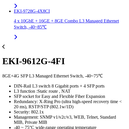
EKI-9728G-4X8CI
4 x 10GbE + 16GE + 8GE Combo L3 Managed Ethernet
Switch, -40~85℃
EKI-9612G-4FI
8GE+4G SFP L3 Managed Ethernet Switch, -40~75℃
DIN-Rail L3 switch 8 Gigabit ports + 4 SFP ports
L3 function :Static route , NAT
SFP socket for Easy and Flexible Fiber Expansion
Redundancy: X-Ring Pro (ultra high-speed recovery time <
20 ms), RSTP/STP (802.1w/1D)
Security: 802.1x
Management: SNMP v1/v2c/v3, WEB, Telnet, Standard
MIB, Private MIB
-40 ~ 75°C wide-range operating temperature