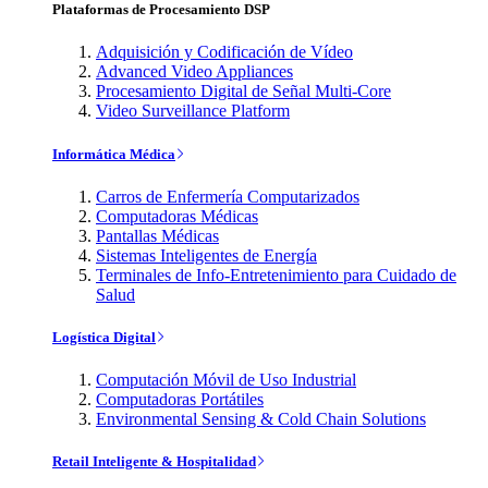
Plataformas de Procesamiento DSP
Adquisición y Codificación de Vídeo
Advanced Video Appliances
Procesamiento Digital de Señal Multi-Core
Video Surveillance Platform
Informática Médica
Carros de Enfermería Computarizados
Computadoras Médicas
Pantallas Médicas
Sistemas Inteligentes de Energía
Terminales de Info-Entretenimiento para Cuidado de
Salud
Logística Digital
Computación Móvil de Uso Industrial
Computadoras Portátiles
Environmental Sensing & Cold Chain Solutions
Retail Inteligente & Hospitalidad