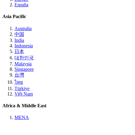
España
Asia Pacific
Australia
中国
India
Indonesia
日本
대한민국
Malaysia
Singapore
台灣
ไทย
Türkiye
Việt Nam
Africa & Middle East
MENA