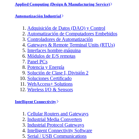
Applied Computing (Design & Manufacturing Service)
Automatización Industrial
Adquisición de Datos (DAQ) y Control
Automatización de Computadores Embebidos
Controladores de Automatización
Gateways & Remote Terminal Units (RTUs)
Interfaces hombre-máquina
Módulos de E/S remotas
Panel PCs
Potencia y Energía
Solución de Clase I, División 2
Soluciones Certificado
WebAccess+ Solutions
Wireless I/O & Sensors
Intelligent Connectivity
Cellular Routers and Gateways
Industrial Media Converters
Industrial Protocol Gateways
Intelligent Connectivity Software
Serial / USB Communications