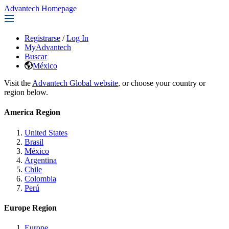
Advantech Homepage
Registrarse
/
Log In
MyAdvantech
Buscar
México
Visit the
Advantech Global website
, or choose your country or
region below.
America Region
United States
Brasil
México
Argentina
Chile
Colombia
Perú
Europe Region
Europe