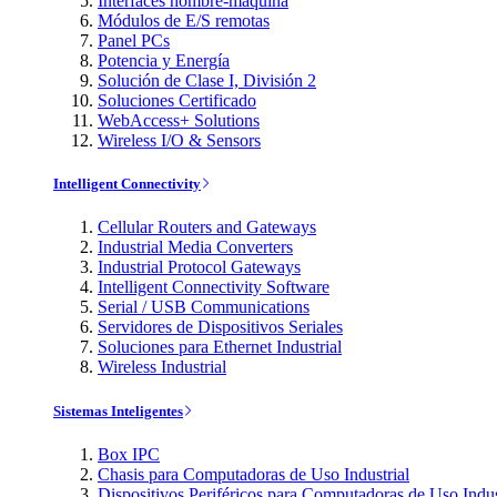
Interfaces hombre-máquina
Módulos de E/S remotas
Panel PCs
Potencia y Energía
Solución de Clase I, División 2
Soluciones Certificado
WebAccess+ Solutions
Wireless I/O & Sensors
Intelligent Connectivity
Cellular Routers and Gateways
Industrial Media Converters
Industrial Protocol Gateways
Intelligent Connectivity Software
Serial / USB Communications
Servidores de Dispositivos Seriales
Soluciones para Ethernet Industrial
Wireless Industrial
Sistemas Inteligentes
Box IPC
Chasis para Computadoras de Uso Industrial
Dispositivos Periféricos para Computadoras de Uso Indus