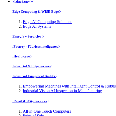
Soluciones
Edge Computing & WISE-Edge
Edge AI Computing Solutions
Edge AI Systems
Energía y Servicios
iFactory - Fábricas inteligentes
iHealthcare
Industrial & Edge Servers
Industrial Equipment Builder
Empowering Machines with Intelligent Control & Robu
Industrial Vision AI Inspection in Manufacturing
iRetail & iCity Services
All-in-One Touch Computers
Point of Sale