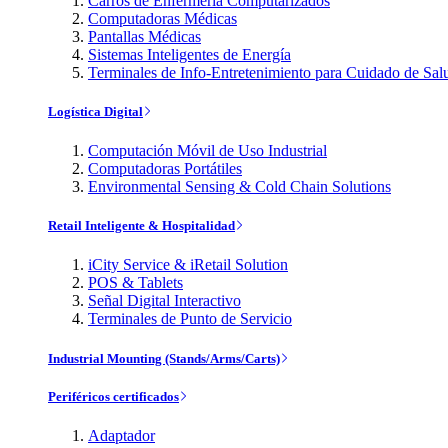
Carros de Enfermería Computarizados
Computadoras Médicas
Pantallas Médicas
Sistemas Inteligentes de Energía
Terminales de Info-Entretenimiento para Cuidado de Sal
Logística Digital
Computación Móvil de Uso Industrial
Computadoras Portátiles
Environmental Sensing & Cold Chain Solutions
Retail Inteligente & Hospitalidad
iCity Service & iRetail Solution
POS & Tablets
Señal Digital Interactivo
Terminales de Punto de Servicio
Industrial Mounting (Stands/Arms/Carts)
Periféricos certificados
Adaptador