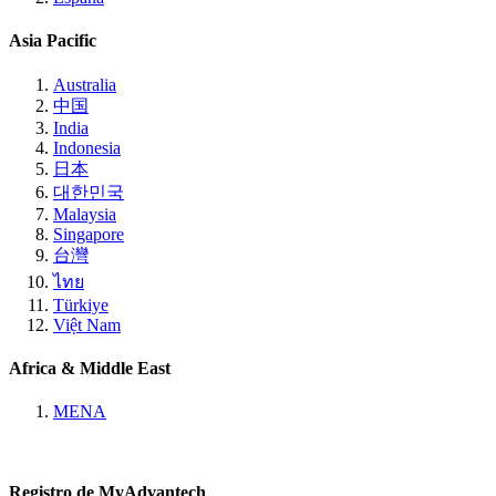
Asia Pacific
Australia
中国
India
Indonesia
日本
대한민국
Malaysia
Singapore
台灣
ไทย
Türkiye
Việt Nam
Africa & Middle East
MENA
Registro de MyAdvantech