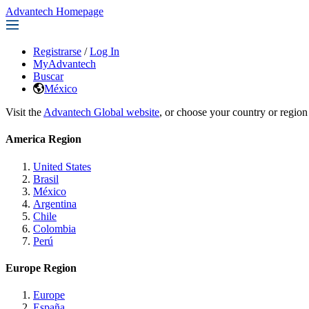
Advantech Homepage
Registrarse
/
Log In
MyAdvantech
Buscar
México
Visit the
Advantech Global website
, or choose your country or region
America Region
United States
Brasil
México
Argentina
Chile
Colombia
Perú
Europe Region
Europe
España