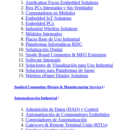
Application Focus Embedded Solutions
Box PCs Integradas y Sin Ventilador
Computadoras en Módulos
Embedded IoT Solutions
Embedded PCs
Industrial Wireless Solutions
Módulos Integrados
Placas Base de Uso Industrial
Plataformas Informáticas RISC
Señalización Digital
Single Board Computers & MI/O Extension
Software Integrado
Soluciones de Visualización para Uso Industrial
Soluciones para Plataformas de Juego
Wireless ePaper Display Solutions
Applied Computing (Design & Manufacturing Service)
Automatización Industrial
Adquisición de Datos (DAQ) y Control
Automatización de Computadores Embebidos
Controladores de Automatización
Gateways & Remote Terminal Units (RTUs)