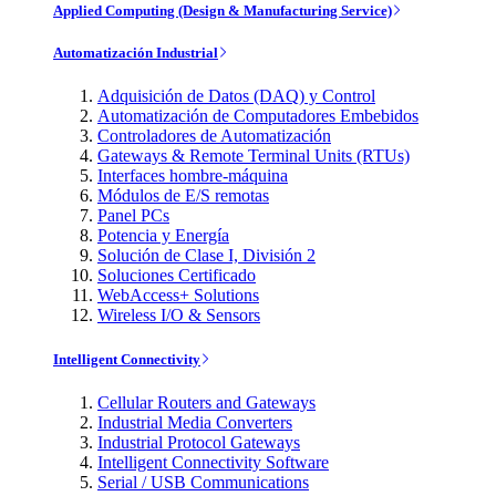
Applied Computing (Design & Manufacturing Service)
Automatización Industrial
Adquisición de Datos (DAQ) y Control
Automatización de Computadores Embebidos
Controladores de Automatización
Gateways & Remote Terminal Units (RTUs)
Interfaces hombre-máquina
Módulos de E/S remotas
Panel PCs
Potencia y Energía
Solución de Clase I, División 2
Soluciones Certificado
WebAccess+ Solutions
Wireless I/O & Sensors
Intelligent Connectivity
Cellular Routers and Gateways
Industrial Media Converters
Industrial Protocol Gateways
Intelligent Connectivity Software
Serial / USB Communications