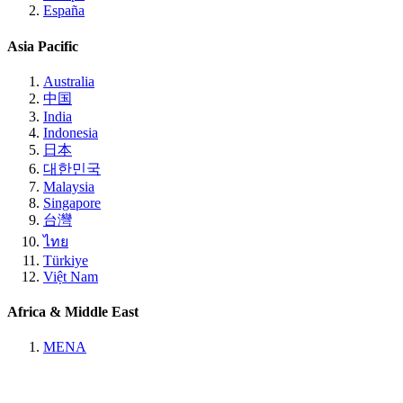
España
Asia Pacific
Australia
中国
India
Indonesia
日本
대한민국
Malaysia
Singapore
台灣
ไทย
Türkiye
Việt Nam
Africa & Middle East
MENA