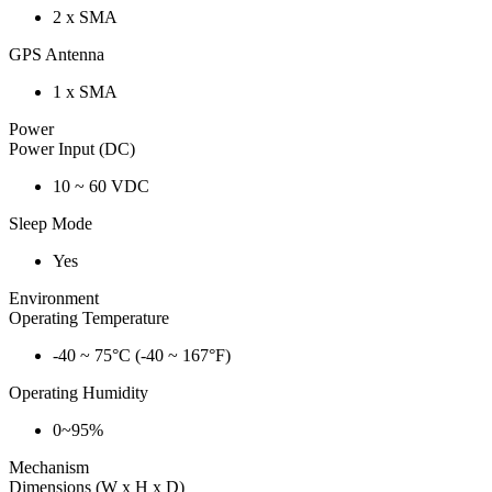
2 x SMA
GPS Antenna
1 x SMA
Power
Power Input (DC)
10 ~ 60 VDC
Sleep Mode
Yes
Environment
Operating Temperature
-40 ~ 75°C (-40 ~ 167°F)
Operating Humidity
0~95%
Mechanism
Dimensions (W x H x D)