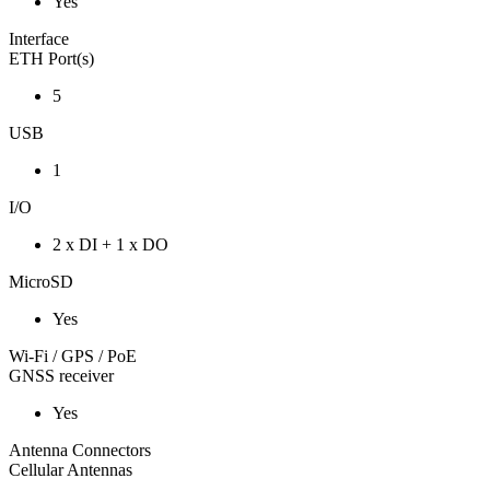
Yes
Interface
ETH Port(s)
5
USB
1
I/O
2 x DI + 1 x DO
MicroSD
Yes
Wi-Fi / GPS / PoE
GNSS receiver
Yes
Antenna Connectors
Cellular Antennas