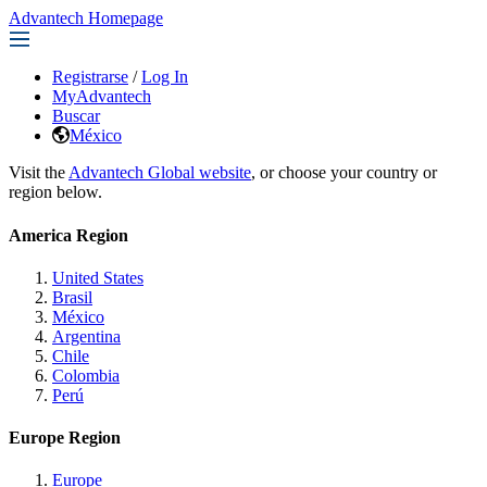
Advantech Homepage
Registrarse
/
Log In
MyAdvantech
Buscar
México
Visit the
Advantech Global website
, or choose your country or
region below.
America Region
United States
Brasil
México
Argentina
Chile
Colombia
Perú
Europe Region
Europe