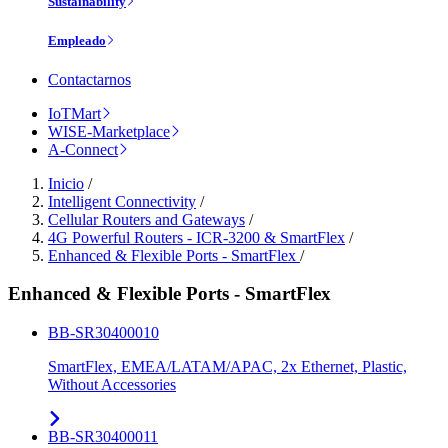
Sustainability
Empleado
Contactarnos
IoTMart
WISE-Marketplace
A-Connect
Inicio
/
Intelligent Connectivity
/
Cellular Routers and Gateways
/
4G Powerful Routers - ICR-3200 & SmartFlex
/
Enhanced & Flexible Ports - SmartFlex
/
Enhanced & Flexible Ports - SmartFlex
BB-SR30400010
SmartFlex, EMEA/LATAM/APAC, 2x Ethernet, Plastic,
Without Accessories
BB-SR30400011