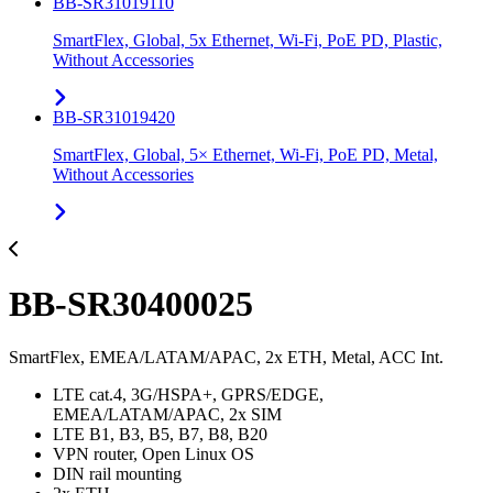
BB-SR31019110
SmartFlex, Global, 5x Ethernet, Wi-Fi, PoE PD, Plastic,
Without Accessories
BB-SR31019420
SmartFlex, Global, 5× Ethernet, Wi-Fi, PoE PD, Metal,
Without Accessories
BB-SR30400025
SmartFlex, EMEA/LATAM/APAC, 2x ETH, Metal, ACC Int.
LTE cat.4, 3G/HSPA+, GPRS/EDGE,
EMEA/LATAM/APAC, 2x SIM
LTE B1, B3, B5, B7, B8, B20
VPN router, Open Linux OS
DIN rail mounting