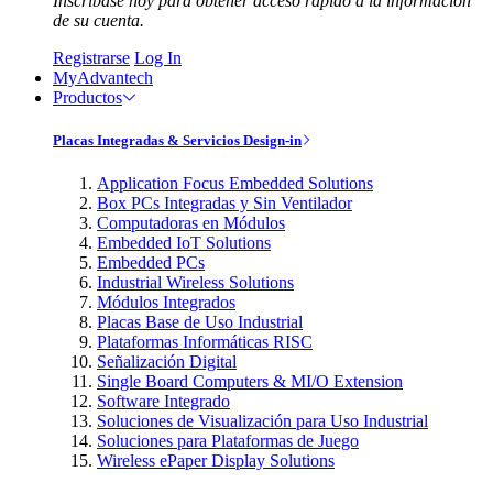
Inscríbase hoy para obtener acceso rápido a la información
de su cuenta.
Registrarse
Log In
MyAdvantech
Productos
Placas Integradas & Servicios Design-in
Application Focus Embedded Solutions
Box PCs Integradas y Sin Ventilador
Computadoras en Módulos
Embedded IoT Solutions
Embedded PCs
Industrial Wireless Solutions
Módulos Integrados
Placas Base de Uso Industrial
Plataformas Informáticas RISC
Señalización Digital
Single Board Computers & MI/O Extension
Software Integrado
Soluciones de Visualización para Uso Industrial
Soluciones para Plataformas de Juego
Wireless ePaper Display Solutions