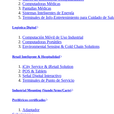
Computadoras Médicas
Pantallas Médicas
Sistemas Inteligentes de Energía
Terminales de Info-Entretenimiento para Cuidado de Sal
Logística Digital
Computación Móvil de Uso Industrial
Computadoras Portátiles
Environmental Sensing & Cold Chain Solutions
Retail Inteligente & Hospitalidad
iCity Service & iRetail Solution
POS & Tablets
Señal Digital Interactivo
Terminales de Punto de Servicio
Industrial Mounting (Stands/Arms/Carts)
Periféricos certificados
Adaptador