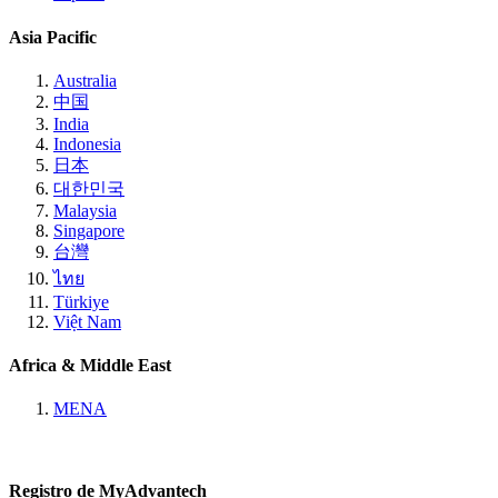
Asia Pacific
Australia
中国
India
Indonesia
日本
대한민국
Malaysia
Singapore
台灣
ไทย
Türkiye
Việt Nam
Africa & Middle East
MENA
Registro de MyAdvantech