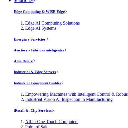
Soluciones
Edge Computing & WISE-Edge
Edge AI Computing Solutions
Edge AI Systems
Energía y Servicios
iFactory - Fábricas inteligentes
iHealthcare
Industrial & Edge Servers
Industrial Equipment Builder
Empowering Machines with Intelligent Control & Robu
Industrial Vision AI Inspection in Manufacturing
iRetail & iCity Services
All-in-One Touch Computers
Point of Sale