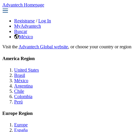
Advantech Homepage
Registrarse
/
Log In
MyAdvantech
Buscar
México
Visit the
Advantech Global website
, or choose your country or region
America Region
United States
Brasil
México
Argentina
Chile
Colombia
Perú
Europe Region
Europe
España