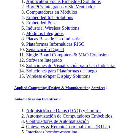
Application Focus Embedded Solutions
Box PCs Integradas y Sin Ventilador
Computadoras en Módulos
Embedded IoT Solutions
Embedded PCs
Industrial Wireless Solutions
Módulos Integrados
Placas Base de Uso Industrial
Plataformas Informáticas RISC
Señalización Digital
Single Board Computers & MI/O Extension
Software Integrado
Soluciones de Visualización para Uso Industrial
Soluciones para Plataformas de Juego
Wireless ePaper Display Solutions
Applied Computing (Design & Manufacturing Service)
Automatización Industrial
Adquisición de Datos (DAQ) y Control
Automatización de Computadores Embebidos
Controladores de Automatización
Gateways & Remote Terminal Units (RTUs)
Interfaces hombre-máquina