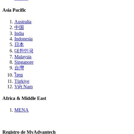
Asia Pacific
Australia
中国
India
Indonesia
日本
대한민국
Malaysia
Singapore
台灣
ไทย
Türkiye
Việt Nam
Africa & Middle East
MENA
Registro de MyAdvantech