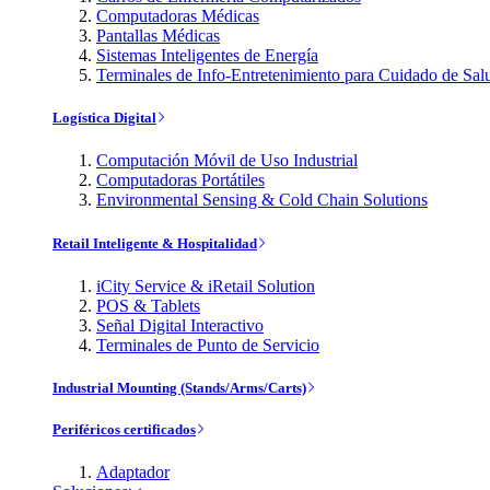
Computadoras Médicas
Pantallas Médicas
Sistemas Inteligentes de Energía
Terminales de Info-Entretenimiento para Cuidado de Sal
Logística Digital
Computación Móvil de Uso Industrial
Computadoras Portátiles
Environmental Sensing & Cold Chain Solutions
Retail Inteligente & Hospitalidad
iCity Service & iRetail Solution
POS & Tablets
Señal Digital Interactivo
Terminales de Punto de Servicio
Industrial Mounting (Stands/Arms/Carts)
Periféricos certificados
Adaptador