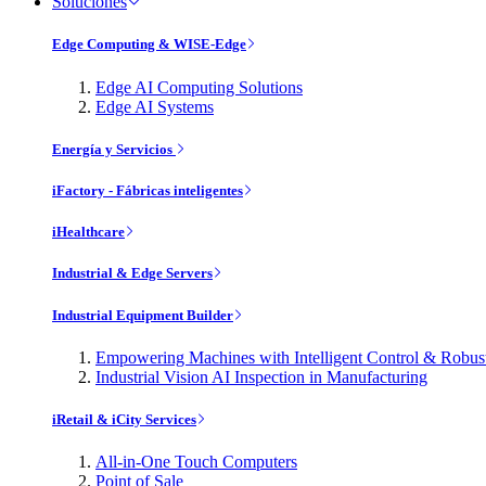
Soluciones
Edge Computing & WISE-Edge
Edge AI Computing Solutions
Edge AI Systems
Energía y Servicios
iFactory - Fábricas inteligentes
iHealthcare
Industrial & Edge Servers
Industrial Equipment Builder
Empowering Machines with Intelligent Control & Robu
Industrial Vision AI Inspection in Manufacturing
iRetail & iCity Services
All-in-One Touch Computers
Point of Sale