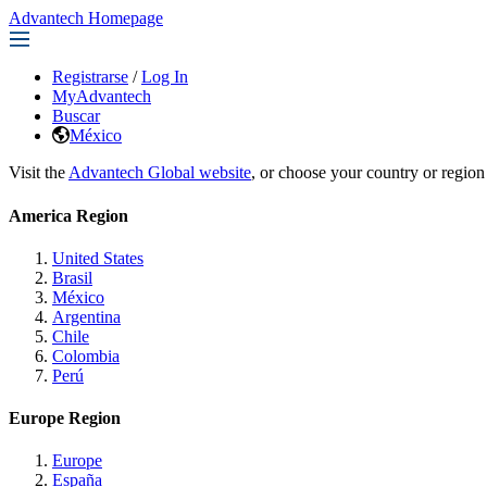
Advantech Homepage
Registrarse
/
Log In
MyAdvantech
Buscar
México
Visit the
Advantech Global website
, or choose your country or region
America Region
United States
Brasil
México
Argentina
Chile
Colombia
Perú
Europe Region
Europe
España