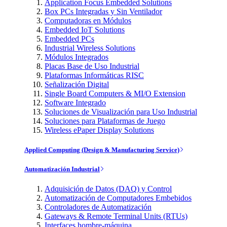
Application Focus Embedded Solutions
Box PCs Integradas y Sin Ventilador
Computadoras en Módulos
Embedded IoT Solutions
Embedded PCs
Industrial Wireless Solutions
Módulos Integrados
Placas Base de Uso Industrial
Plataformas Informáticas RISC
Señalización Digital
Single Board Computers & MI/O Extension
Software Integrado
Soluciones de Visualización para Uso Industrial
Soluciones para Plataformas de Juego
Wireless ePaper Display Solutions
Applied Computing (Design & Manufacturing Service)
Automatización Industrial
Adquisición de Datos (DAQ) y Control
Automatización de Computadores Embebidos
Controladores de Automatización
Gateways & Remote Terminal Units (RTUs)
Interfaces hombre-máquina