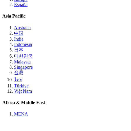
España
Asia Pacific
Australia
中国
India
Indonesia
日本
대한민국
Malaysia
Singapore
台灣
ไทย
Türkiye
Việt Nam
Africa & Middle East
MENA