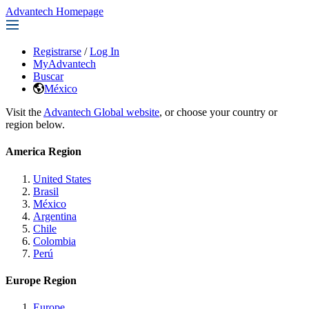
Advantech Homepage
Registrarse
/
Log In
MyAdvantech
Buscar
México
Visit the
Advantech Global website
, or choose your country or
region below.
America Region
United States
Brasil
México
Argentina
Chile
Colombia
Perú
Europe Region
Europe