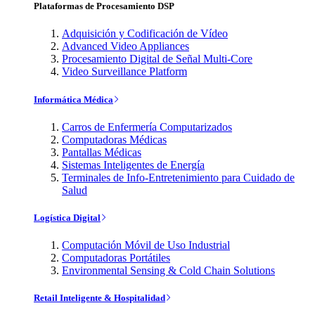
Plataformas de Procesamiento DSP
Adquisición y Codificación de Vídeo
Advanced Video Appliances
Procesamiento Digital de Señal Multi-Core
Video Surveillance Platform
Informática Médica
Carros de Enfermería Computarizados
Computadoras Médicas
Pantallas Médicas
Sistemas Inteligentes de Energía
Terminales de Info-Entretenimiento para Cuidado de
Salud
Logística Digital
Computación Móvil de Uso Industrial
Computadoras Portátiles
Environmental Sensing & Cold Chain Solutions
Retail Inteligente & Hospitalidad