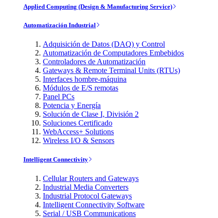
Applied Computing (Design & Manufacturing Service)
Automatización Industrial
Adquisición de Datos (DAQ) y Control
Automatización de Computadores Embebidos
Controladores de Automatización
Gateways & Remote Terminal Units (RTUs)
Interfaces hombre-máquina
Módulos de E/S remotas
Panel PCs
Potencia y Energía
Solución de Clase I, División 2
Soluciones Certificado
WebAccess+ Solutions
Wireless I/O & Sensors
Intelligent Connectivity
Cellular Routers and Gateways
Industrial Media Converters
Industrial Protocol Gateways
Intelligent Connectivity Software
Serial / USB Communications