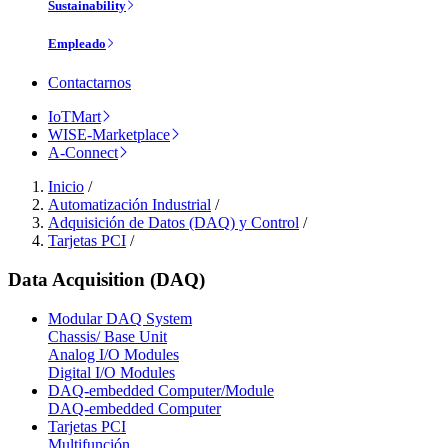
Sustainability
Empleado
Contactarnos
IoTMart
WISE-Marketplace
A-Connect
Inicio
/
Automatización Industrial
/
Adquisición de Datos (DAQ) y Control
/
Tarjetas PCI
/
Data Acquisition (DAQ)
Modular DAQ System
Chassis/ Base Unit
Analog I/O Modules
Digital I/O Modules
DAQ-embedded Computer/Module
DAQ-embedded Computer
Tarjetas PCI
Multifunción