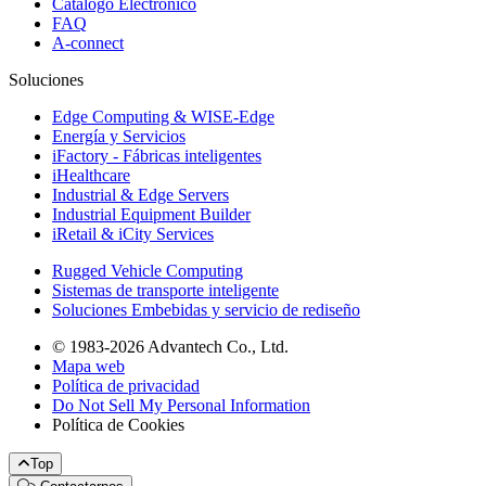
Catálogo Electrónico
FAQ
A-connect
Soluciones
Edge Computing & WISE-Edge
Energía y Servicios
iFactory - Fábricas inteligentes
iHealthcare
Industrial & Edge Servers
Industrial Equipment Builder
iRetail & iCity Services
Rugged Vehicle Computing
Sistemas de transporte inteligente
Soluciones Embebidas y servicio de rediseño
© 1983-2026 Advantech Co., Ltd.
Mapa web
Política de privacidad
Do Not Sell My Personal Information
Política de Cookies
Top