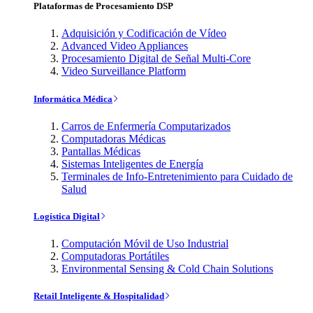
Plataformas de Procesamiento DSP
Adquisición y Codificación de Vídeo
Advanced Video Appliances
Procesamiento Digital de Señal Multi-Core
Video Surveillance Platform
Informática Médica
Carros de Enfermería Computarizados
Computadoras Médicas
Pantallas Médicas
Sistemas Inteligentes de Energía
Terminales de Info-Entretenimiento para Cuidado de
Salud
Logística Digital
Computación Móvil de Uso Industrial
Computadoras Portátiles
Environmental Sensing & Cold Chain Solutions
Retail Inteligente & Hospitalidad