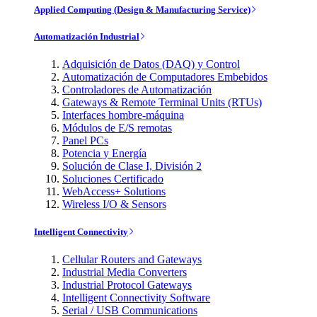
Applied Computing (Design & Manufacturing Service)
Automatización Industrial
Adquisición de Datos (DAQ) y Control
Automatización de Computadores Embebidos
Controladores de Automatización
Gateways & Remote Terminal Units (RTUs)
Interfaces hombre-máquina
Módulos de E/S remotas
Panel PCs
Potencia y Energía
Solución de Clase I, División 2
Soluciones Certificado
WebAccess+ Solutions
Wireless I/O & Sensors
Intelligent Connectivity
Cellular Routers and Gateways
Industrial Media Converters
Industrial Protocol Gateways
Intelligent Connectivity Software
Serial / USB Communications