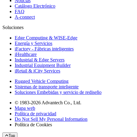
Noticias
Catálogo Electrónico
FAQ
A-connect
Soluciones
Edge Computing & WISE-Edge
Energía y Servicios
iFactory - Fábricas inteligentes
iHealthcare
Industrial & Edge Servers
Industrial Equipment Builder
iRetail & iCity Services
Rugged Vehicle Computing
Sistemas de transporte inteligente
Soluciones Embebidas y servicio de rediseño
© 1983-2026 Advantech Co., Ltd.
Mapa web
Política de privacidad
Do Not Sell My Personal Information
Política de Cookies
Top