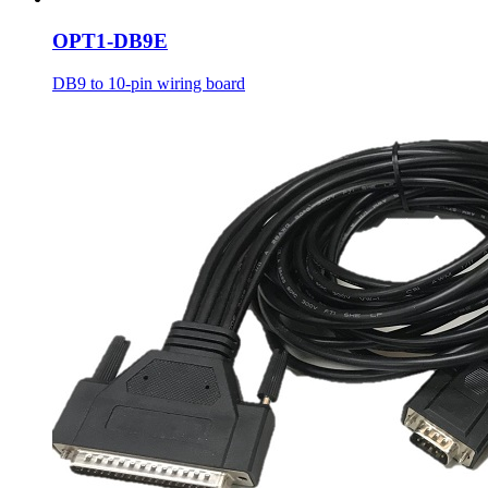
OPT1-DB9E
DB9 to 10-pin wiring board