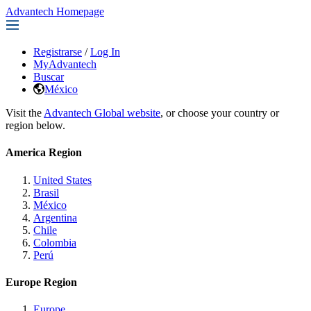
Advantech Homepage
Registrarse
/
Log In
MyAdvantech
Buscar
México
Visit the
Advantech Global website
, or choose your country or
region below.
America Region
United States
Brasil
México
Argentina
Chile
Colombia
Perú
Europe Region
Europe