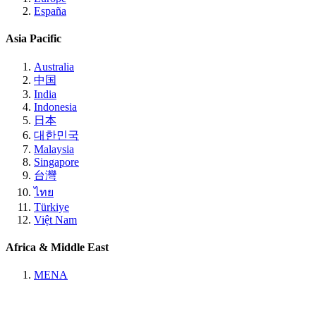
España
Asia Pacific
Australia
中国
India
Indonesia
日本
대한민국
Malaysia
Singapore
台灣
ไทย
Türkiye
Việt Nam
Africa & Middle East
MENA