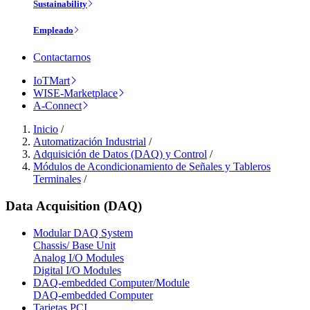
Sustainability
Empleado
Contactarnos
IoTMart
WISE-Marketplace
A-Connect
Inicio
/
Automatización Industrial
/
Adquisición de Datos (DAQ) y Control
/
Módulos de Acondicionamiento de Señales y Tableros
Terminales
/
Data Acquisition (DAQ)
Modular DAQ System
Chassis/ Base Unit
Analog I/O Modules
Digital I/O Modules
DAQ-embedded Computer/Module
DAQ-embedded Computer
Tarjetas PCI