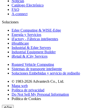
Noticias
Catálogo Electrónico
FAQ
A-connect
Soluciones
Edge Computing & WISE-Edge
Energía y Servicios
iFactory - Fábricas inteligentes
iHealthcare
Industrial & Edge Servers
Industrial Equipment Builder
iRetail & iCity Services
Rugged Vehicle Computing
Sistemas de transporte inteligente
Soluciones Embebidas y servicio de rediseño
© 1983-2026 Advantech Co., Ltd.
Mapa web
Política de privacidad
Do Not Sell My Personal Information
Política de Cookies
Top