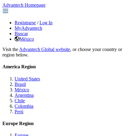
Advantech Homepage
Registrarse
/
Log In
MyAdvantech
Buscar
México
Visit the
Advantech Global website
, or choose your country or
region below.
America Region
United States
Brasil
México
Argentina
Chile
Colombia
Perú
Europe Region
Europe