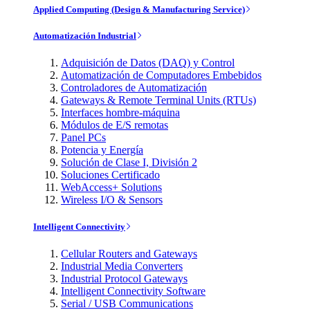
Applied Computing (Design & Manufacturing Service)
Automatización Industrial
Adquisición de Datos (DAQ) y Control
Automatización de Computadores Embebidos
Controladores de Automatización
Gateways & Remote Terminal Units (RTUs)
Interfaces hombre-máquina
Módulos de E/S remotas
Panel PCs
Potencia y Energía
Solución de Clase I, División 2
Soluciones Certificado
WebAccess+ Solutions
Wireless I/O & Sensors
Intelligent Connectivity
Cellular Routers and Gateways
Industrial Media Converters
Industrial Protocol Gateways
Intelligent Connectivity Software
Serial / USB Communications