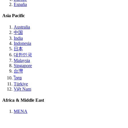
España
Asia Pacific
Australia
中国
India
Indonesia
日本
대한민국
Malaysia
Singapore
台灣
ไทย
Türkiye
Việt Nam
Africa & Middle East
MENA