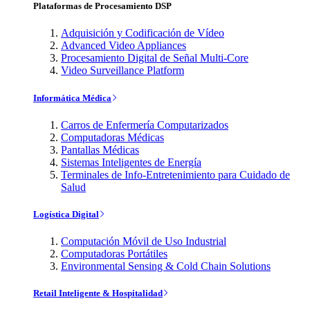
Plataformas de Procesamiento DSP
Adquisición y Codificación de Vídeo
Advanced Video Appliances
Procesamiento Digital de Señal Multi-Core
Video Surveillance Platform
Informática Médica
Carros de Enfermería Computarizados
Computadoras Médicas
Pantallas Médicas
Sistemas Inteligentes de Energía
Terminales de Info-Entretenimiento para Cuidado de
Salud
Logística Digital
Computación Móvil de Uso Industrial
Computadoras Portátiles
Environmental Sensing & Cold Chain Solutions
Retail Inteligente & Hospitalidad