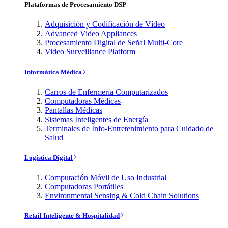
Plataformas de Procesamiento DSP
Adquisición y Codificación de Vídeo
Advanced Video Appliances
Procesamiento Digital de Señal Multi-Core
Video Surveillance Platform
Informática Médica
Carros de Enfermería Computarizados
Computadoras Médicas
Pantallas Médicas
Sistemas Inteligentes de Energía
Terminales de Info-Entretenimiento para Cuidado de
Salud
Logística Digital
Computación Móvil de Uso Industrial
Computadoras Portátiles
Environmental Sensing & Cold Chain Solutions
Retail Inteligente & Hospitalidad