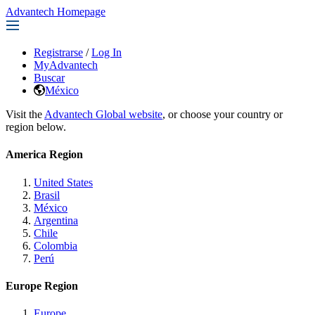
Advantech Homepage
Registrarse
/
Log In
MyAdvantech
Buscar
México
Visit the
Advantech Global website
, or choose your country or
region below.
America Region
United States
Brasil
México
Argentina
Chile
Colombia
Perú
Europe Region
Europe