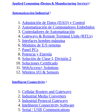
Applied Computing (Design & Manufacturing Service)
Automatización Industrial
Adquisición de Datos (DAQ) y Control
Automatización de Computadores Embebidos
Controladores de Automatización
Gateways & Remote Terminal Units (RTUs)
Interfaces hombre-máquina
Módulos de E/S remotas
Panel PCs
Potencia y Energía
Solución de Clase I, División 2
Soluciones Certificado
WebAccess+ Solutions
Wireless I/O & Sensors
Intelligent Connectivity
Cellular Routers and Gateways
Industrial Media Converters
Industrial Protocol Gateways
Intelligent Connectivity Software
Serial / USB Communications