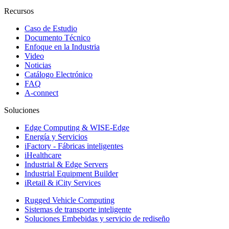
Recursos
Caso de Estudio
Documento Técnico
Enfoque en la Industria
Video
Noticias
Catálogo Electrónico
FAQ
A-connect
Soluciones
Edge Computing & WISE-Edge
Energía y Servicios
iFactory - Fábricas inteligentes
iHealthcare
Industrial & Edge Servers
Industrial Equipment Builder
iRetail & iCity Services
Rugged Vehicle Computing
Sistemas de transporte inteligente
Soluciones Embebidas y servicio de rediseño