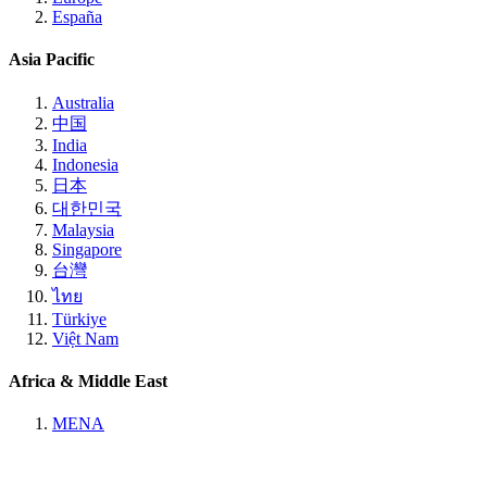
España
Asia Pacific
Australia
中国
India
Indonesia
日本
대한민국
Malaysia
Singapore
台灣
ไทย
Türkiye
Việt Nam
Africa & Middle East
MENA