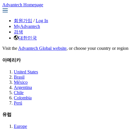
Advantech Homepage
회원가입
/
Log In
MyAdvantech
검색
대한민국
Visit the
Advantech Global website
, or choose your country or region
아메리카
United States
Brasil
México
Argentina
Chile
Colombia
Perú
유럽
Europe