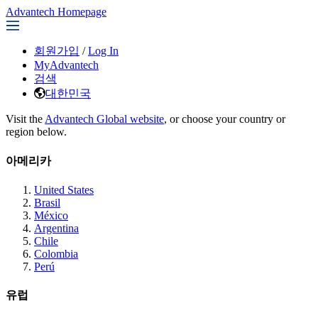
Advantech Homepage
회원가입
/
Log In
MyAdvantech
검색
대한민국
Visit the
Advantech Global website
, or choose your country or
region below.
아메리카
United States
Brasil
México
Argentina
Chile
Colombia
Perú
유럽