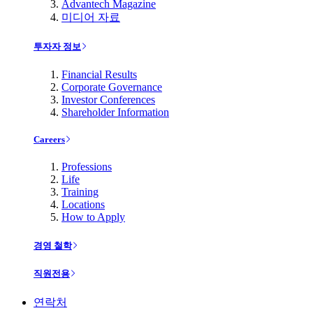
Advantech Magazine
미디어 자료
투자자 정보
Financial Results
Corporate Governance
Investor Conferences
Shareholder Information
Careers
Professions
Life
Training
Locations
How to Apply
경영 철학
직원전용
연락처