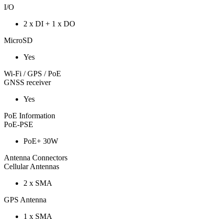
I/O
2 x DI + 1 x DO
MicroSD
Yes
Wi-Fi / GPS / PoE
GNSS receiver
Yes
PoE Information
PoE-PSE
PoE+ 30W
Antenna Connectors
Cellular Antennas
2 x SMA
GPS Antenna
1 x SMA