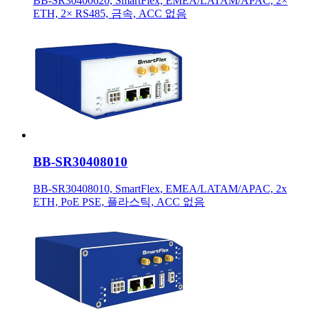
BB-SR30400620, SmartFlex, EMEA/LATAM/APAC, 2×
ETH, 2× RS485, 금속, ACC 없음
BB-SR30408010
BB-SR30408010, SmartFlex, EMEA/LATAM/APAC, 2x
ETH, PoE PSE, 플라스틱, ACC 없음