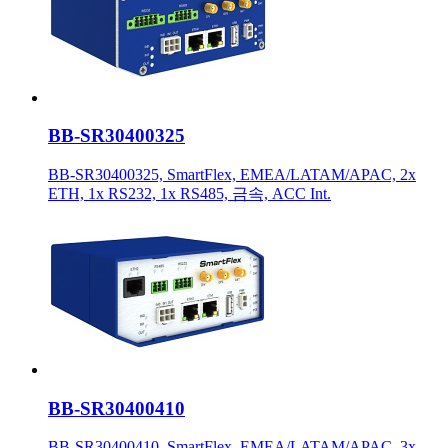
BB-SR30400325
BB-SR30400325, SmartFlex, EMEA/LATAM/APAC, 2x
ETH, 1x RS232, 1x RS485, 금속, ACC Int.
BB-SR30400410
BB-SR30400410, SmartFlex, EMEA/LATAM/APAC, 3x