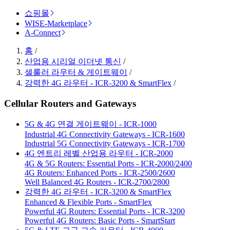
쇼핑몰
WISE-Marketplace
A-Connect
홈
/
산업용 시리얼 이더넷 통신
/
셀룰러 라우터 & 게이트웨이
/
강력한 4G 라우터 - ICR-3200 & SmartFlex
/
Cellular Routers and Gateways
5G & 4G 연결 게이트웨이 - ICR-1000
Industrial 4G Connectivity Gateways - ICR-1600
Industrial 5G Connectivity Gateways - ICR-1700
4G 엔트리 레벨 산업용 라우터 - ICR-2000
4G & 5G Routers: Essential Ports - ICR-2000/2400
4G Routers: Enhanced Ports - ICR-2500/2600
Well Balanced 4G Routers - ICR-2700/2800
강력한 4G 라우터 - ICR-3200 & SmartFlex
Enhanced & Flexible Ports - SmartFlex
Powerful 4G Routers: Essential Ports - ICR-3200
Powerful 4G Routers: Basic Ports - SmartStart