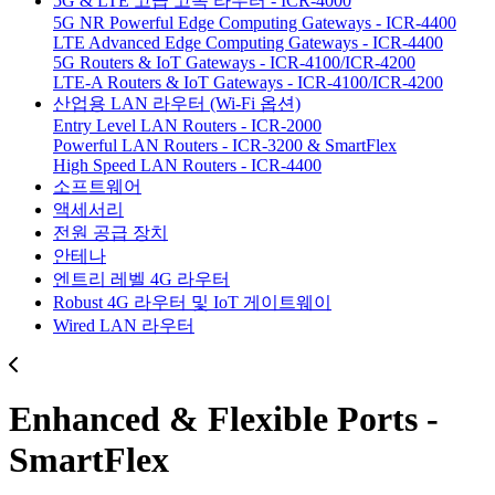
5G & LTE 고급 고속 라우터 - ICR-4000
5G NR Powerful Edge Computing Gateways - ICR-4400
LTE Advanced Edge Computing Gateways - ICR-4400
5G Routers & IoT Gateways - ICR-4100/ICR-4200
LTE-A Routers & IoT Gateways - ICR-4100/ICR-4200
산업용 LAN 라우터 (Wi-Fi 옵션)
Entry Level LAN Routers - ICR-2000
Powerful LAN Routers - ICR-3200 & SmartFlex
High Speed LAN Routers - ICR-4400
소프트웨어
액세서리
전원 공급 장치
안테나
엔트리 레벨 4G 라우터
Robust 4G 라우터 및 IoT 게이트웨이
Wired LAN 라우터
Enhanced & Flexible Ports -
SmartFlex