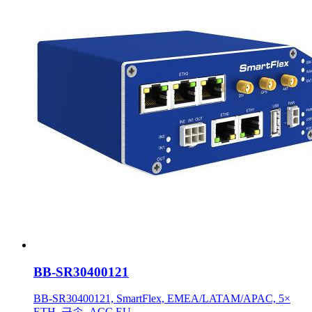
BB-SR30400121
BB-SR30400121, SmartFlex, EMEA/LATAM/APAC, 5×
ETH, 금속, ACC EU