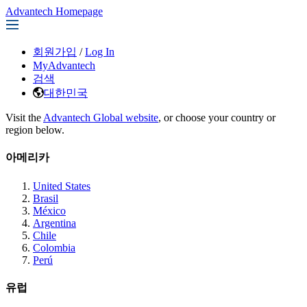
Advantech Homepage
회원가입
/
Log In
MyAdvantech
검색
대한민국
Visit the
Advantech Global website
, or choose your country or
region below.
아메리카
United States
Brasil
México
Argentina
Chile
Colombia
Perú
유럽