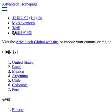
Advantech Homepage
회원가입
/
Log In
MyAdvantech
검색
대한민국
Visit the
Advantech Global website
, or choose your country or region
아메리카
United States
Brasil
México
Argentina
Chile
Colombia
Perú
유럽
Europe