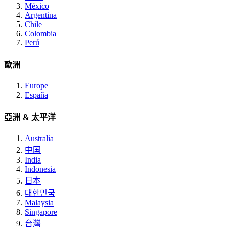
México
Argentina
Chile
Colombia
Perú
歐洲
Europe
España
亞洲 & 太平洋
Australia
中国
India
Indonesia
日本
대한민국
Malaysia
Singapore
台灣