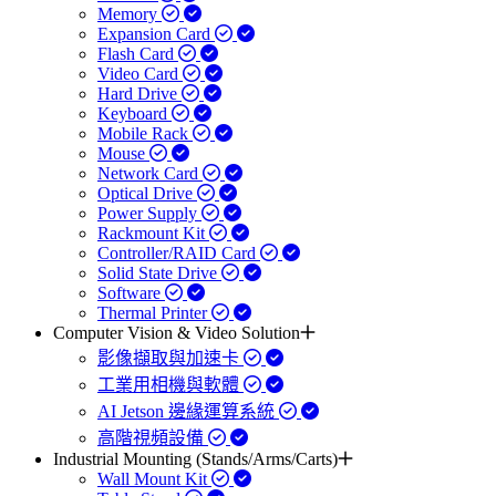
Memory
Expansion Card
Flash Card
Video Card
Hard Drive
Keyboard
Mobile Rack
Mouse
Network Card
Optical Drive
Power Supply
Rackmount Kit
Controller/RAID Card
Solid State Drive
Software
Thermal Printer
Computer Vision & Video Solution
影像擷取與加速卡
工業用相機與軟體
AI Jetson 邊緣運算系統
高階視頻設備
Industrial Mounting (Stands/Arms/Carts)
Wall Mount Kit