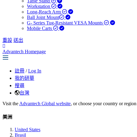
Table Stand
Workstation
Long-Reach Arm
Ball Joint Mount​
G- Series Tug-Resistant VESA Mounts
Mobile Carts
重設
送出
Advantech Homepage
註冊
/
Log In
我的研華
搜尋
台灣
Visit the
Advantech Global website
, or choose your country or region
美洲
United States
Brasil