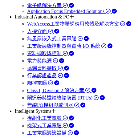
電子紙解決方案
Application Focus Embedded Solutions
Industrial Automation & I/O
WebAccess工業物聯網應用軟體及解決方案
人機介面
無風扇嵌入式工業電腦
工業級邊緣控制器與實時 I/O 系統
資料擷取與控制
電力與能源
遠端資料擷取
行業認證產品
觸控電腦
Class I, Division 2 解決方案
閘道器與遠端終端裝置 (RTUs)
無線I/O模組與感測器
Intelligent Systems
模組化工業電腦
機架式工業電腦
工業電腦週邊設備