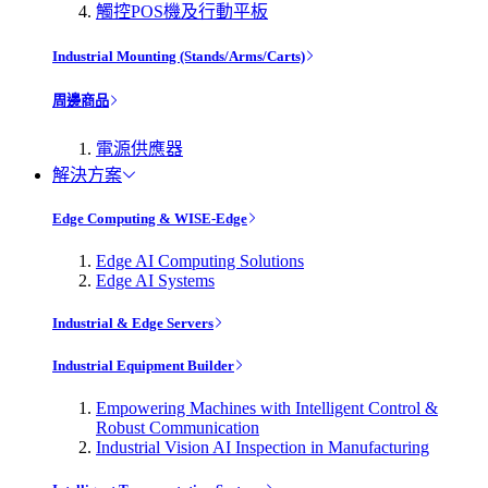
觸控POS機及行動平板
Industrial Mounting (Stands/Arms/Carts)
周邊商品
電源供應器
解決方案
Edge Computing & WISE-Edge
Edge AI Computing Solutions
Edge AI Systems
Industrial & Edge Servers
Industrial Equipment Builder
Empowering Machines with Intelligent Control &
Robust Communication
Industrial Vision AI Inspection in Manufacturing