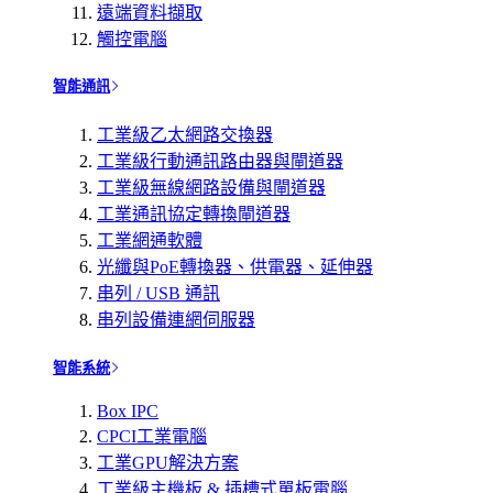
遠端資料擷取
觸控電腦
智能通訊
工業級乙太網路交換器
工業級行動通訊路由器與閘道器
工業級無線網路設備與閘道器
工業通訊協定轉換閘道器
工業網通軟體
光纖與PoE轉換器、供電器、延伸器
串列 / USB 通訊
串列設備連網伺服器
智能系統
Box IPC
CPCI工業電腦
工業GPU解決方案
工業級主機板 & 插槽式單板電腦