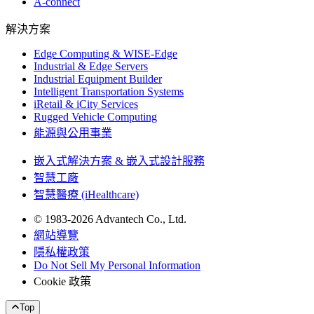
A-connect
解決方案
Edge Computing & WISE-Edge
Industrial & Edge Servers
Industrial Equipment Builder
Intelligent Transportation Systems
iRetail & iCity Services
Rugged Vehicle Computing
能源與公用事業
嵌入式解決方案 & 嵌入式設計服務
智慧工廠
智慧醫療 (iHealthcare)
© 1983-2026 Advantech Co., Ltd.
網站導覽
隱私權政策
Do Not Sell My Personal Information
Cookie 政策
Top