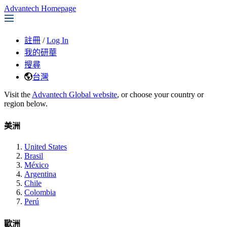
Advantech Homepage
註冊
/
Log In
我的研華
搜尋
台灣
Visit the
Advantech Global website
, or choose your country or
region below.
美洲
United States
Brasil
México
Argentina
Chile
Colombia
Perú
歐洲