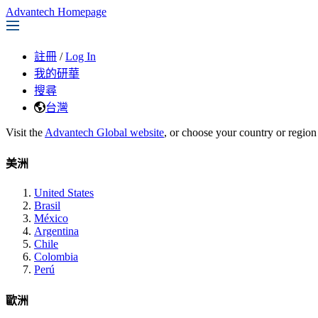
Advantech Homepage
註冊
/
Log In
我的研華
搜尋
台灣
Visit the
Advantech Global website
, or choose your country or region
美洲
United States
Brasil
México
Argentina
Chile
Colombia
Perú
歐洲