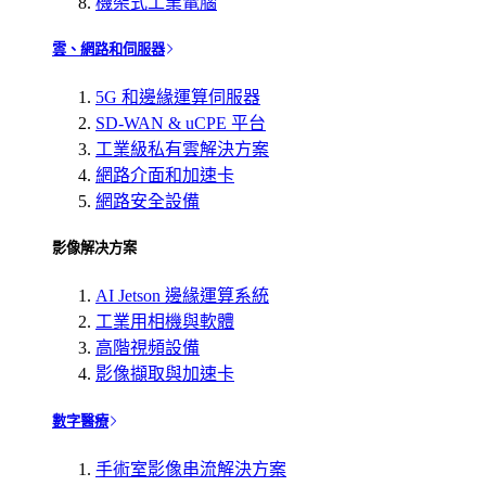
機架式工業電腦
雲、網路和伺服器
5G 和邊緣運算伺服器
SD-WAN & uCPE 平台
工業級私有雲解決方案
網路介面和加速卡
網路安全設備
影像解决方案
AI Jetson 邊緣運算系統
工業用相機與軟體
高階視頻設備
影像擷取與加速卡
數字醫療
手術室影像串流解決方案