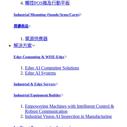
觸控POS機及行動平板
Industrial Mounting (Stands/Arms/Carts)
周邊商品
電源供應器
解決方案
Edge Computing & WISE-Edge
Edge AI Computing Solutions
Edge AI Systems
Industrial & Edge Servers
Industrial Equipment Builder
Empowering Machines with Intelligent Control &
Robust Communication
Industrial Vision AI Inspection in Manufacturing