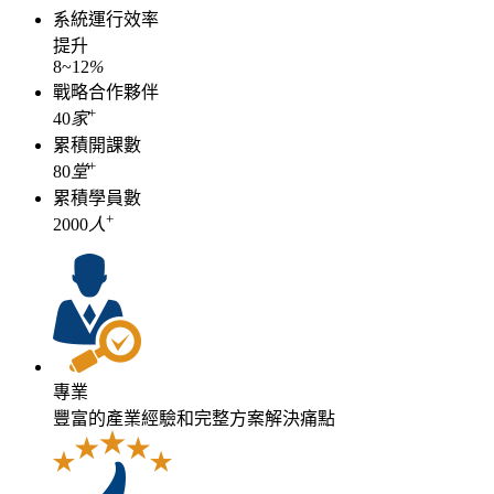
系統運行效率
提升
8
~
12
%
戰略合作夥伴
+
40
家
累積開課數
+
80
堂
累積學員數
+
2000
人
專業
豐富的產業經驗和完整方案解決痛點