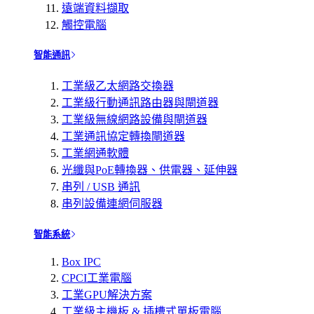
遠端資料擷取
觸控電腦
智能通訊
工業級乙太網路交換器
工業級行動通訊路由器與閘道器
工業級無線網路設備與閘道器
工業通訊協定轉換閘道器
工業網通軟體
光纖與PoE轉換器、供電器、延伸器
串列 / USB 通訊
串列設備連網伺服器
智能系統
Box IPC
CPCI工業電腦
工業GPU解決方案
工業級主機板 & 插槽式單板電腦