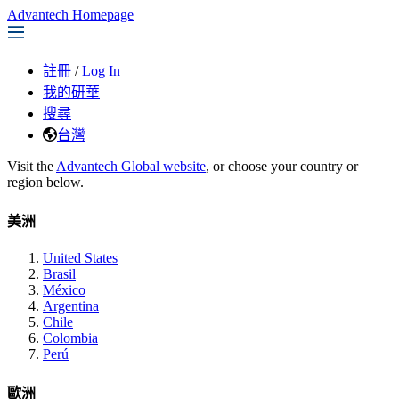
Advantech Homepage
註冊
/
Log In
我的研華
搜尋
台灣
Visit the
Advantech Global website
, or choose your country or
region below.
美洲
United States
Brasil
México
Argentina
Chile
Colombia
Perú
歐洲