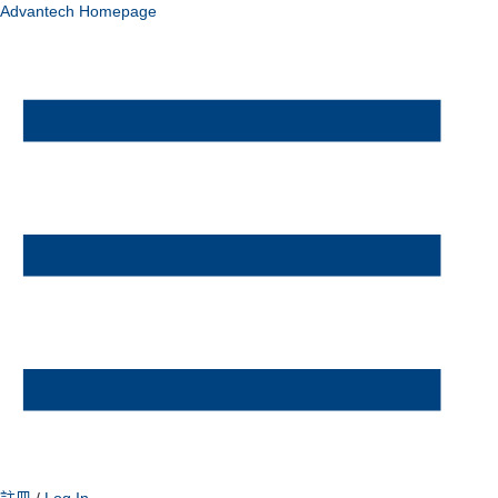
Advantech Homepage
註冊
/
Log In