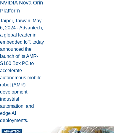
NVIDIA Nova Orin
Platform
Taipei, Taiwan, May
6, 2024 - Advantech,
a global leader in
embedded IoT, today
announced the
launch of its AMR-
S100 Box PC to
accelerate
autonomous mobile
robot (AMR)
development,
industrial
automation, and
edge AI
deployments.