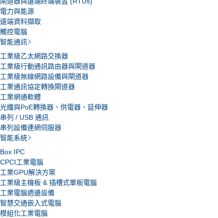
閘道器與遠端終端裝置 (RTUs)
電力與能源
遠端資料擷取
觸控電腦
智能通訊
工業級乙太網路交換器
工業級行動通訊路由器與閘道器
工業級無線網路設備與閘道器
工業通訊協定轉換閘道器
工業網通軟體
光纖與PoE轉換器、供電器、延伸器
串列 / USB 通訊
串列設備連網伺服器
智能系統
Box IPC
CPCI工業電腦
工業GPU解決方案
工業級主機板 & 插槽式單板電腦
工業電腦週邊設備
智慧交通嵌入式電腦
模組化工業電腦