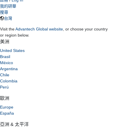
我的研華
搜尋
台灣
Visit the
Advantech Global website
, or choose your country
or region below.
美洲
United States
Brasil
México
Argentina
Chile
Colombia
Perú
歐洲
Europe
España
亞洲 & 太平洋