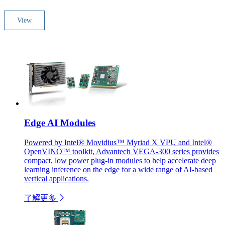
View
Edge AI Modules
Powered by Intel® Movidius™ Myriad X VPU and Intel®
OpenVINO™ toolkit, Advantech VEGA-300 series provides
compact, low power plug-in modules to help accelerate deep
learning inference on the edge for a wide range of AI-based
vertical applications.
了解更多