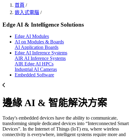
首頁
/
嵌入式電腦
/
Edge AI & Intelligence Solutions
Edge AI Modules
AI on Modules & Boards
AI Application Boards
Edge AI Inference Systems
AIR AI Inference Systems
AIR Edge AI HPCs
Industrial AI Cameras
Embedded Software
邊緣 AI & 智能解決方案
Today's embedded devices have the ability to communicate,
transforming simple dedicated devices into “Interconnected Smart
Devices”. In the Internet of Things (IoT) era, where wireless
connectivity is everywhere, intelligent systems require more and