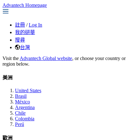
Advantech Homepage
註冊
/
Log In
我的研華
搜尋
台灣
Visit the
Advantech Global website
, or choose your country or
region below.
美洲
United States
Brasil
México
Argentina
Chile
Colombia
Perú
歐洲