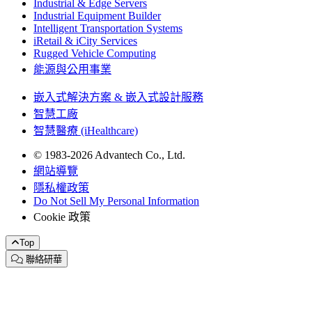
Industrial & Edge Servers
Industrial Equipment Builder
Intelligent Transportation Systems
iRetail & iCity Services
Rugged Vehicle Computing
能源與公用事業
嵌入式解決方案 & 嵌入式設計服務
智慧工廠
智慧醫療 (iHealthcare)
© 1983-2026 Advantech Co., Ltd.
網站導覽
隱私權政策
Do Not Sell My Personal Information
Cookie 政策
Top
聯絡研華