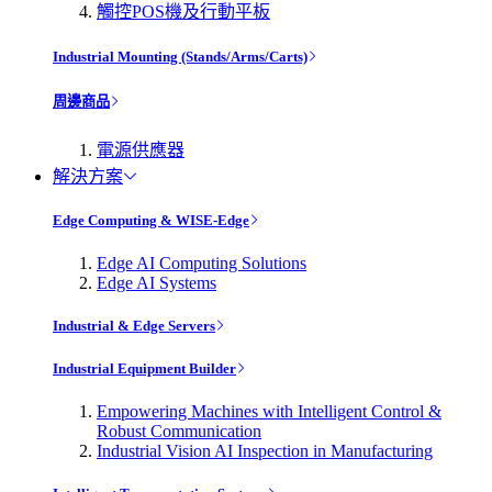
觸控POS機及行動平板
Industrial Mounting (Stands/Arms/Carts)
周邊商品
電源供應器
解決方案
Edge Computing & WISE-Edge
Edge AI Computing Solutions
Edge AI Systems
Industrial & Edge Servers
Industrial Equipment Builder
Empowering Machines with Intelligent Control &
Robust Communication
Industrial Vision AI Inspection in Manufacturing