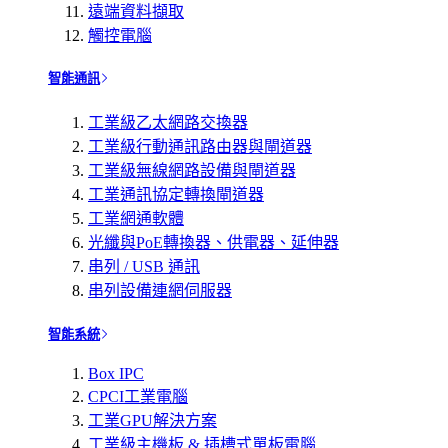
遠端資料擷取
觸控電腦
智能通訊
工業級乙太網路交換器
工業級行動通訊路由器與閘道器
工業級無線網路設備與閘道器
工業通訊協定轉換閘道器
工業網通軟體
光纖與PoE轉換器、供電器、延伸器
串列 / USB 通訊
串列設備連網伺服器
智能系統
Box IPC
CPCI工業電腦
工業GPU解決方案
工業級主機板 & 插槽式單板電腦