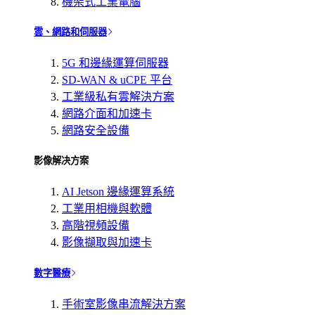
機架式工業電腦
雲、網路和伺服器
5G 和邊緣運算伺服器
SD-WAN & uCPE 平台
工業級私有雲解決方案
網路介面和加速卡
網路安全設備
影像解决方案
AI Jetson 邊緣運算系統
工業用相機與軟體
高階視頻設備
影像擷取與加速卡
數字醫療
手術室影像串流解決方案