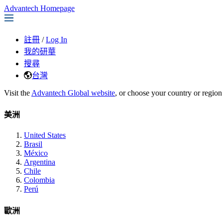
Advantech Homepage
註冊
/
Log In
我的研華
搜尋
台灣
Visit the
Advantech Global website
, or choose your country or region
美洲
United States
Brasil
México
Argentina
Chile
Colombia
Perú
歐洲