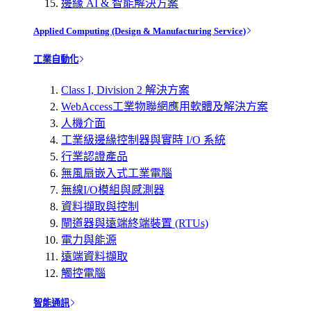
邊緣 AI & 智能解決方案
Applied Computing (Design & Manufacturing Service)
工業自動化
Class I, Division 2 解決方案
WebAccess工業物聯網應用軟體及解決方案
人機介面
工業級邊緣控制器與實時 I/O 系統
行業認證產品
無風扇嵌入式工業電腦
無線I/O模組與感測器
資料擷取與控制
閘道器與遠端終端裝置 (RTUs)
電力與能源
遠端資料擷取
觸控電腦
智能通訊